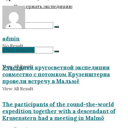
Поддержать экспедицию
admin
No Result
След. новость
View All Result
Участники кругосветной экспедиции
No Result
совместно с потомком Крузенштерна
провели встречу в Мальмё
View All Result
The participants of the round-the-world
expedition together with a descendant of
Krusenstern had a meeting in Malmö