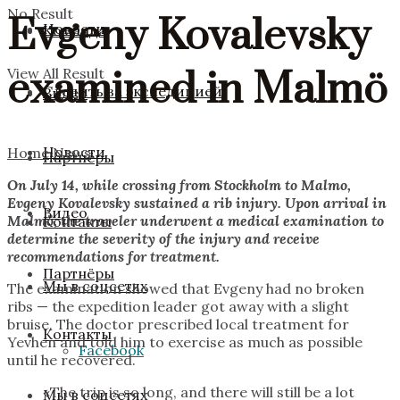
No Result
Evgeny Kovalevsky
Новости
Команда
examined in Malmö
View All Result
Следить за экспедицией
Видео
Новости
Home
News
Партнёры
On July 14, while crossing from Stockholm to Malmo,
Evgeny Kovalevsky sustained a rib injury. Upon arrival in
Видео
Malmö, the traveler underwent a medical examination to
Контакты
determine the severity of the injury and receive
recommendations for treatment.
Партнёры
Мы в соцсетях
The examination showed that Evgeny had no broken
ribs — the expedition leader got away with a slight
bruise. The doctor prescribed local treatment for
Контакты
Yevhen and told him to exercise as much as possible
Facebook
until he recovered.
«The trip is so long, and there will still be a lot
Мы в соцсетях