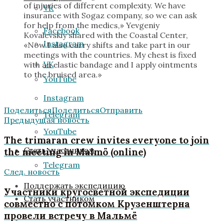
of injuries of different complexity. We have
VK
insurance with Sogaz company, so we can ask
for help from the medics,» Yevgeniy
Facebook
Kovalevskiy shared with the Coastal Center,
Instagram
«Now I also carry shifts and take part in our
meetings with the countries. My chest is fixed
VK
with an elastic bandage and I apply ointments
to the bruised area.»
YouTube
Instagram
Поделиться
Поделиться
Отправить
Telegram
Предыдущая новость
YouTube
The trimaran crew invites everyone to join
Стать участником
the meeting in Malmö (online)
Telegram
След. новость
Поддержать экспедицию
Участники кругосветной экспедиции
Стать участником
совместно с потомком Крузенштерна
провели встречу в Мальмё