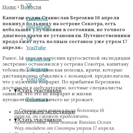
VK
Home
Новости
Капитан судна Станислав Березкин 16 апреля
Facebook
покинул больницу на острове Сокотра, есть
Instagram
небольшие улучшения в состоянии, но точного
диагноза врачи не установили. Путешественники
VK
продолжат путь полным составом уже утром 17
апреля.
YouTube
Ранее, 14 апреля парусник кругосветной экспедиции
Instagram
экстренно остановился у острова Сокотра, капитану
Telegram
тебовалась медецинская помощь, врачи, которые
дистанционно общались с командой, предполагали,
YouTube
что у мужчины инфаркт. По прибытии Березкина
доставили в амбулаторию, местные специалисты
Стать участником
заявили, что это не инфаркт и жизни
Telegram
путешественника ничего не угрожает.
— Станислава выписали из больницы 16
Поддержать экспедицию
апреля, он сможет продолжить
Стать участником
путешествие. Наш экипаж Russian Ocean
Way отойдет от Сокотры утром 17 апреля.