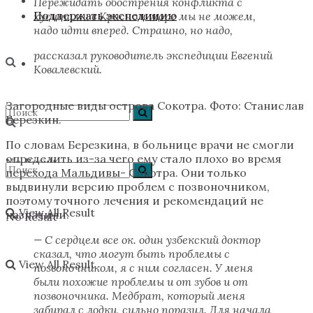
Пережидать обострения конфликта с
Поддержать экспедицию
хуситами в Красном море мы не можем,
надо идти вперед. Страшно, но надо,
рассказал руководитель экспедиции Евгений
Ковалевский.
Загородные виды острова Сокотра. Фото: Станислав
Березкин.
По словам Березкина, в больнице врачи не смогли
определить из-за чего ему стало плохо во время
No Result
перехода Мальдивы- Сокотра. Они только
выдвинули версию проблем с позвоночником,
поэтому точного лечения и рекомендаций не
View All Result
назначили.
No Result
— С сердцем все ок. один узбекский доктор
сказал, что могут быть проблемы с
View All Result
позвоночником, я с ним согласен. У меня
были похожие проблемы и от зубов и от
позвоночника. Медбрат, который меня
забирал с лодки, сильно поразил. Для начала