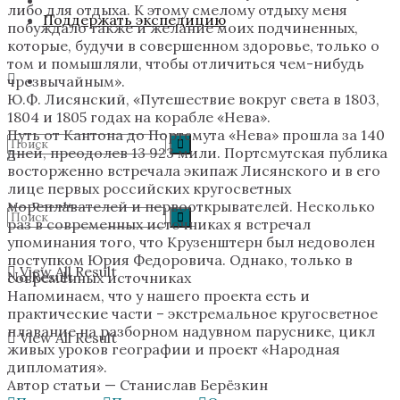
либо для отдыха. К этому смелому отдыху меня
Поддержать экспедицию
побуждало также и желание моих подчиненных,
которые, будучи в совершенном здоровье, только о
том и помышляли, чтобы отличиться чем-нибудь
чрезвычайным».
Ю.Ф. Лисянский, «Путешествие вокруг света в 1803,
1804 и 1805 годах на корабле «Нева».
Путь от Кантона до Портсмута «Нева» прошла за 140
дней, преодолев 13 923 мили. Портсмутская публика
восторженно встречала экипаж Лисянского и в его
лице первых российских кругосветных
мореплавателей и первооткрывателей. Несколько
No Result
раз в современных источниках я встречал
упоминания того, что Крузенштерн был недоволен
поступком Юрия Федоровича. Однако, только в
View All Result
No Result
современных источниках
Напоминаем, что у нашего проекта есть и
практические части – экстремальное кругосветное
плавание на разборном надувном паруснике, цикл
View All Result
живых уроков географии и проект «Народная
дипломатия».
Автор статьи — Станислав Берёзкин