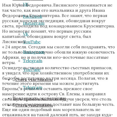
VK
Имя Юрия Федоровича Лисянского упоминается не
так часто, как имя его начальника и друга Ивана
Федоровича Крузенштерна. Все знают, что первая
Facebook
русская морская экспедиция, обошедшая вокруг
Instagram
света, проходила под командованием Крузенштерна.
Но немногие помнят, что первым русским
VK
капитаном, обошедшим вокруг света, был
Лисянский.
YouTube
« 24 апреля. Сегодня мы смогли себя поздравить, что
Instagram
не только благополучно обошли южную оконечность
Африки, но и получили юго-восточные пассатные
Telegram
ветры.
Освидетельствовав количество съестных припасов,
YouTube
я увидел, что при хозяйственном употреблении их
было бы достаточно на три месяца. Полагая, что в
Стать участником
течение этого времени мы можем достигнуть
Telegram
Европы, я решился оставить прежнее свое
намерение идти к острову Св. Елены, а направил
Поддержать экспедицию
свой путь прямо в Англию, будучи уверен, что столь
отважное предприятие доставит нам большую честь.
Стать участником
Еще ни один подобный нам мореплаватель не
отваживался на такой далекий путь, не заходя куда-