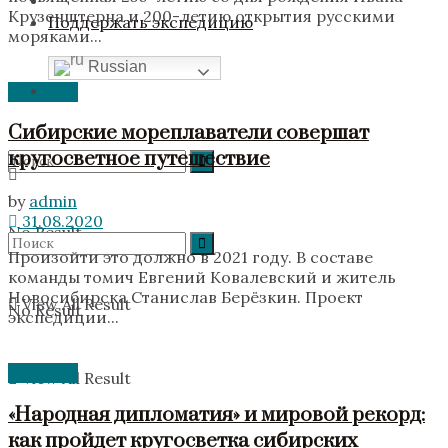
Крузенштерна и 200-летию открытия русскими
Поддержать экспедицию
моряками...
Russian
Новости
Сибирские мореплаватели совершат
кругосветное путешествие
by
admin
31.08.2020
No Result
Произойти это должно в 2021 году. В составе
команды томич Евгений Ковалевский и житель
Новосибирска Станислав Берёзкин. Проект
View All Result
No Result
экспедиции...
Новости
View All Result
«Народная дипломатия» и мировой рекорд:
как пройдет кругосветка сибирских