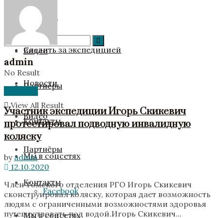
Новости
Команда
Следить за экспедицией
Видео
admin
No Result
Новости
Партнёры
Новости
View All Result
Участник экспедиции Игорь Скикевич
Видео
Контакты
протестировал подводную инвалидную
коляску
Партнёры
Мы в соцсетях
by
admin
12.10.2020
Контакты
Член Томского отделения РГО Игорь Скикевич
Facebook
сконструировал коляску, которая дает возможность
людям с ограниченными возможностями здоровья
путешествовать под водой.Игорь Скикевич...
Мы в соцсетях