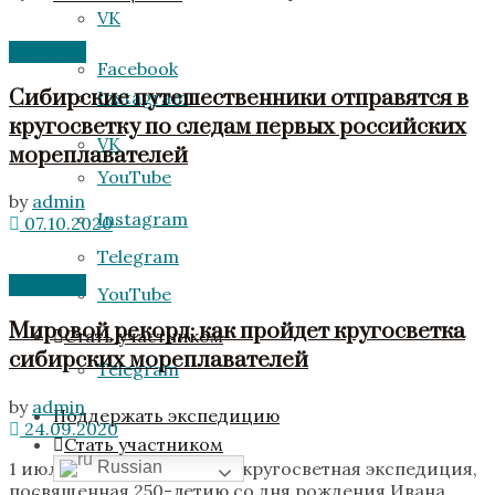
VK
Новости
Facebook
Сибирские путешественники отправятся в
Instagram
кругосветку по следам первых российских
VK
мореплавателей
YouTube
by
admin
Instagram
07.10.2020
Telegram
Новости
YouTube
Мировой рекорд: как пройдет кругосветка
Стать участником
сибирских мореплавателей
Telegram
by
admin
Поддержать экспедицию
24.09.2020
Стать участником
1 июля 2021 года стартует кругосветная экспедиция,
Russian
посвященная 250-летию со дня рождения Ивана