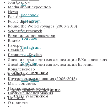
Join to crew
VK
Media about expedition
News
Facebook
Partners
Instagram
Public diplomacy
Round the World voyages (2006-2013)
Scientific research
VK
Великие мореплаватели
YouTube
Видео
Галерея
Instagram
Главная
Главная — English
Telegram
Дневник руководителя экспедиции Е.Ковалевског
YouTube
Дневник руководителя экспедиции Евгения
Ковалевского
Стать участником
Команда
Кругосветные плавания (2006-2013)
Telegram
Мы в соцсетях
Народная дипломатия
Поддержать экспедицию
Научные исследования
Стать участником
Новости
О проекте