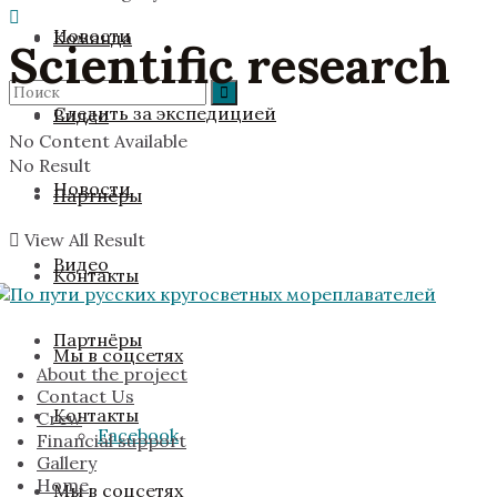
Новости
Команда
Scientific research
Следить за экспедицией
Видео
No Content Available
No Result
Новости
Партнёры
View All Result
Видео
Контакты
Партнёры
Мы в соцсетях
About the project
Contact Us
Контакты
Crew
Facebook
Financial support
Gallery
Home
Мы в соцсетях