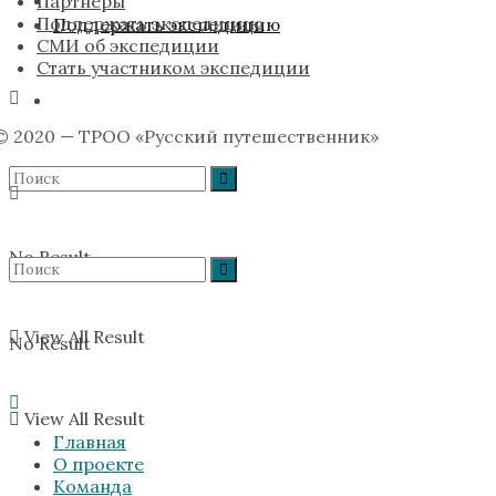
Партнёры
Поддержать экспедицию
Поддержать экспедицию
СМИ об экспедиции
Стать участником экспедиции
© 2020 — ТРОО «Русский путешественник»
No Result
View All Result
No Result
View All Result
Главная
О проекте
Команда