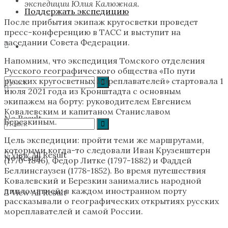
экспедиции Юлия Калюжная.
Поддержать экспедицию
После прибытия экипаж кругосветки проведет
пресс-конференцию в ТАСС и выступит на
заседании Совета Федерации.
Напомним, что экспедиция Томского отделения
Русского географического общества «По пути
русских кругосветных мореплавателей» стартовала 1
июля 2021 года из Кронштадта с основным
экипажем на борту: руководителем Евгением
Ковалевским и капитаном Станиславом
No Result
Березкиным.
Цель экспедиции: пройти теми же маршрутами,
которыми когда-то следовали Иван Крузенштерн
View All Result
No Result
(1770-1846), Федор Литке (1797-1882) и Фаддей
Беллинсгаузен (1778-1852). Во время путешествия
Ковалевский и Березкин занимались народной
дипломатией: в каждом иностранном порту
View All Result
рассказывали о географических открытиях русских
мореплавателей и самой России.