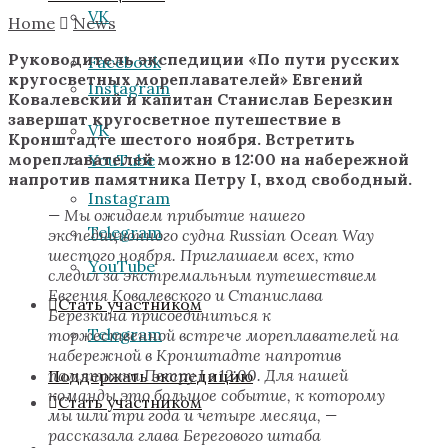
VK
Home
News
Руководитель экспедиции «По пути русских
Facebook
кругосветных мореплавателей» Евгений
Instagram
Ковалевский и капитан Станислав Березкин
завершат кругосветное путешествие в
VK
Кронштадте шестого ноября. Встретить
мореплавателей можно в 12:00 на набережной
YouTube
напротив памятника Петру I, вход свободный.
Instagram
— Мы ожидаем прибытие нашего
Telegram
экспедиционного судна Russian Ocean Way
шестого ноября. Приглашаем всех, кто
YouTube
следил за экстремальным путешествием
Евгения Ковалевского и Станислава
Стать участником
Березкина присоединиться к
Telegram
торжественной встрече мореплавателей на
набережной в Кронштадте напротив
памятника Петру I в 12:00. Для нашей
Поддержать экспедицию
команды это большое событие, к которому
Стать участником
мы шли три года и четыре месяца, —
рассказала глава Берегового штаба