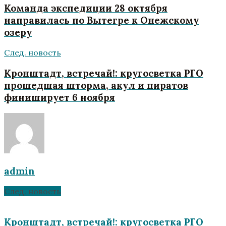
Команда экспедиции 28 октября
направилась по Вытегре к Онежскому
озеру
След. новость
Кронштадт, встречай!: кругосветка РГО
прошедшая шторма, акул и пиратов
финиширует 6 ноября
admin
След. новость
Кронштадт, встречай!: кругосветка РГО