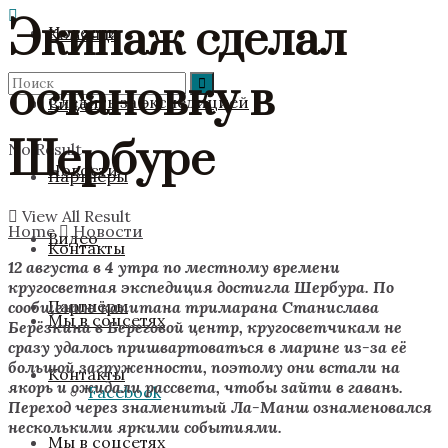
Экипаж сделал
Новости
Команда
остановку в
Следить за экспедицией
Видео
Шербуре
No Result
Новости
Партнёры
View All Result
Home
Новости
Видео
Контакты
12 августа в 4 утра по местному времени
кругосветная экспедиция достигла Шербура. По
Партнёры
сообщению капитана тримарана Станислава
Мы в соцсетях
Берёзкина в Береговой центр, кругосветчикам не
сразу удалось пришвартоваться в марине из-за её
большой загруженности, поэтому они встали на
Контакты
якорь и ожидали рассвета, чтобы зайти в гавань.
Facebook
Переход через знаменитый Ла-Манш ознаменовался
несколькими яркими событиями.
Мы в соцсетях