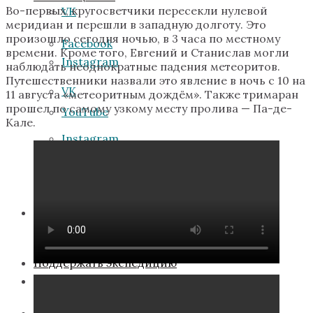
Во-первых, кругосветчики пересекли нулевой
VK
меридиан и перешли в западную долготу. Это
произошло сегодня ночью, в 3 часа по местному
Facebook
времени. Кроме того, Евгений и Станислав могли
Instagram
наблюдать неоднократные падения метеоритов.
Путешественники назвали это явление в ночь с 10 на
VK
11 августа «метеоритным дождём». Также тримаран
прошел по самому узкому месту пролива — Па-де-
YouTube
Кале.
Instagram
Telegram
YouTube
Стать участником
Telegram
Поддержать экспедицию
Стать участником