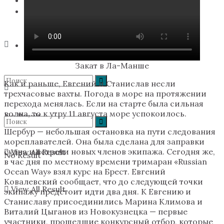
Поддержать экспедицию
Закат в Ла-Манше
Как и раньше, Евгений и Станислав несли
трехчасовые вахты. Погода в море на протяжении
перехода менялась. Если на старте была сильная
волна, то к утру 11 августа море успокоилось.
No Result
Шербур — небольшая остановка на пути следования
мореплавателей. Она была сделана для заправки
судна и встречи новых членов экипажа. Сегодня же,
View All Result
No Result
в час дня по местному времени тримаран «Russian
Ocean Way» взял курс на Брест. Евгений
Ковалевский сообщает, что до следующей точки
View All Result
экипажу предстоит идти два дня. К Евгению и
Станиславу присоединились Марина Климова и
Виталий Цыганов из Новокузнецка — первые
участники, прошедшие конкурсный отбор, которые