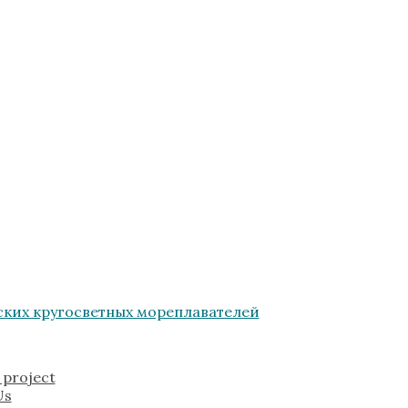
 project
Us