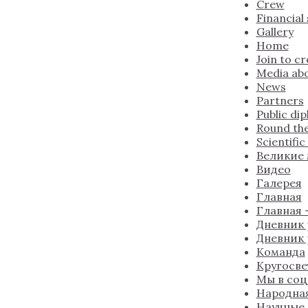
Crew
Financial
Gallery
Home
Join to c
Media abo
News
Partners
Public di
Round the
Scientifi
Великие
Видео
Галерея
Главная
Главная —
Дневник 
Дневник 
Команда
Кругосве
Мы в соц
Народна
Научные