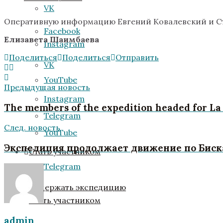
VK
Оперативную информацию Евгений Ковалевский и Ст
Facebook
Елизавета Шаимбаева
Instagram
Поделиться
Поделиться
Отправить
VK
YouTube
Предыдущая новость
Instagram
The members of the expedition headed for La
Telegram
След. новость
YouTube
Экспедиция продолжает движение по Биск
Стать участником
Telegram
Поддержать экспедицию
Стать участником
admin