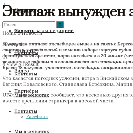
Экипаж вынужден з
Новости
Команда
Следить за экспедицией
Видео
Home
Новости
20 августа экипаж экспедиции вышел на связь с Бере
No Result
стрингер — продольный элемент набора корпуса судна
Новости
Партнёры
французского времени, порт находится в 20 милях (ч
ремонтные работы и в зависимости от ситуации прим
View All Result
Брест 18 августа, участники экспедиции направлялись
Видео
Контакты
Что касается погодных условий, ветра в Бискайском 
Евгения Ковалевского, Станислава Берёзкина, Марин
Партнёры
UPD: Экипаж также сообщает, что несколько других э
Мы в соцсетях
в месте крепления стрингера в носовой части.
Контакты
Facebook
Мы в соцсетях