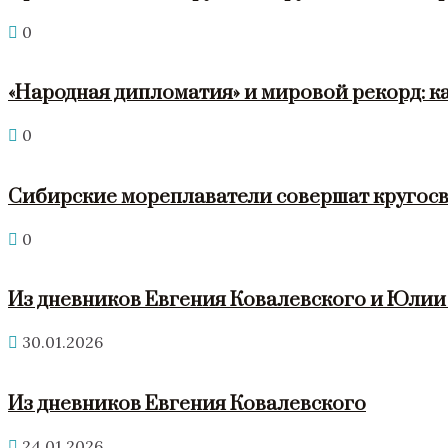
0
«Народная дипломатия» и мировой рекорд: к
0
Сибирские мореплаватели совершат кругосв
0
Из дневников Евгения Ковалевского и Юли
30.01.2026
Из дневников Евгения Ковалевского
24.01.2026