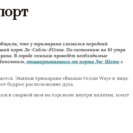
порт
ообщили, что у тримарана сломался передний
ший порт Ле-Сабль-д’Олон. По состоянию на 10 утра
рана. В городе экипаж проведёт необходимые
 Напомним,
отшвартовавшись от порта Дю-Шато
г.
ается. Экипаж тримарана «Russian Ocean Way» в лице
яет бодрое расположение духа.
ался сварной шов на торсионе внутри палатки, хомут