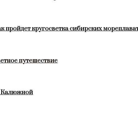
ак пройдет кругосветка сибирских мореплава
етное путешествие
и Калюжной