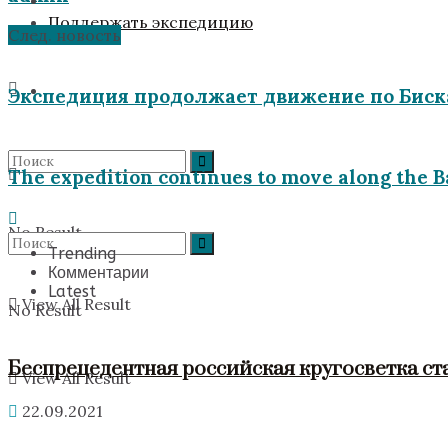
Поддержать экспедицию
След. новость
Экспедиция продолжает движение по Биск
The expedition continues to move along the B
No Result
Trending
Комментарии
Latest
View All Result
No Result
Беспрецедентная российская кругосветка ст
View All Result
22.09.2021