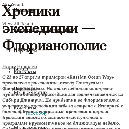
No Result
Хроники
Новости
Команда
экспедиции —
View All Result
Следить за экспедицией
Видео
Флорианополис
Новости
Партнёры
Home
Новости
Видео
Контакты
С 23 по 27 апреля тримаран «Russian Ocean Way»
преодолевал расстояние между Сантусом и
Партнёры
Флорианополисом. На этом небольшом отрезке
Мы в соцсетях
пути к экипажу присоединился соотечественник из
Сибири Дмитрий. По прибытии во Флорианополис
участников экспедиции ждала встреча с Историей с
Контакты
большой буквы: старинные крепости и церкви
Facebook
Бразилии стали обязательным пунктом в
программе кругосветчиков на ближайшую неделю.
Мы в соцсетях
Словно герои фильма путешественники прошли по