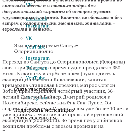
VK
знаковым местам и отсняли кадры для
документальной картины об истории русских
кругосветных плаваний. Конечно, не обошлось и без
Facebook
встреч с колоритными местными жителями –
Instagram
взрослыми и детьми.
VK
Экипаж на отрезке Сантус-
YouTube
Флорианополис
Instagram
Переход из Сантуса до Флорианополиса (Флорипы)
занял три дня; за это время судно преодолело 350
Telegram
миль. К экипажу из трёх человек (руководитель
YouTube
экспедиции Евгений Ковалевский, капитан
тримарана Станислав Берёзкин, матрос Сергей
Стать участником
Зотов) присоединился четвёртый участник, 36-
летний Дмитрий Гайнер. Дмитрий родился в
Telegram
Новосибирске, сейчас живёт в Сан-Луисе. Он
знаком с Евгением и Станиславом уже более 10 лет и
Поддержать экспедицию
уже принимал участие в их прошлой кругосветной
Стать участником
экспедиции (2006-2013). Во время неё у сибиряков
возникли проблемы с ввозом провизии на