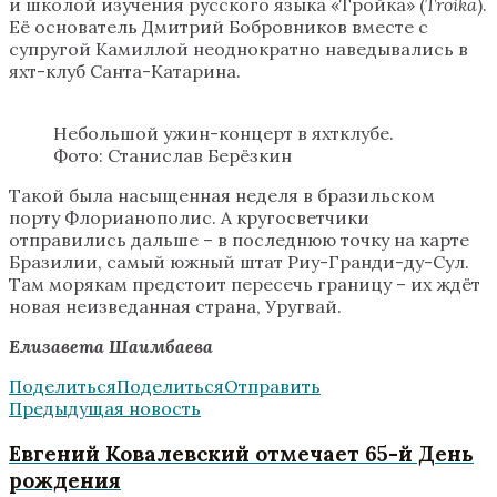
и школой изучения русского языка «Тройка» (
Troika
).
Её основатель Дмитрий Бобровников вместе с
супругой Камиллой неоднократно наведывались в
яхт-клуб Санта-Катарина.
Небольшой ужин-концерт в яхтклубе.
Фото: Станислав Берёзкин
Такой была насыщенная неделя в бразильском
порту Флорианополис. А кругосветчики
отправились дальше – в последнюю точку на карте
Бразилии, самый южный штат Риу-Гранди-ду-Сул.
Там морякам предстоит пересечь границу – их ждёт
новая неизведанная страна, Уругвай.
Елизавета Шаимбаева
Поделиться
Поделиться
Отправить
Предыдущая новость
Евгений Ковалевский отмечает 65-й День
рождения