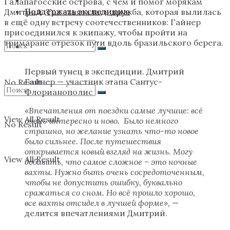
Галапагосские острова, с чем и помог морякам
Поддержать экспедицию
Дмитрий. Так завязалась дружба, которая вылилась
в ещё одну встречу соотечественников: Гайнер
присоединился к экипажу, чтобы пройти на
тримаране отрезок пути вдоль бразильского берега.
Первый тунец в экспедиции. Дмитрий
Гайнер — участник этапа Сантус-
No Result
Флорианополис
«Впечатления от поездки самые лучшие: всё
View All Result
очень интересно и ново. Было немного
No Result
страшно, но желание узнать что-то новое
было сильнее. После путешествия
открывается новый взгляд на жизнь. Могу
View All Result
добавить, что самое сложное – это ночные
вахты. Нужно быть очень сосредоточенным,
чтобы не допустить ошибку, буквально
сражаться со сном. Но всё прошло хорошо,
все вахты отсидел в лучшей форме»,
—
делится впечатлениями Дмитрий.