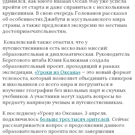
удивился, как много Russian Ocean Way уже успела
пройти от старта и даже справиться с несколькими
крушениями. В свою очередь Голованов рассказал
об особенностях Джибути и мусульманского мира
страны, а также предложил экскурсию по местным
достопримечательностям.
Ковалевский также отметил, что у
путешественников есть несколько миссий:
образовательная и дипломатическая. Руководитель
Берегового штаба Юлия Калюжная создала
образовательный проект, проходящий в рамках
экспедиции,
«Уроки из Океана»
—
это новый формат
телемоста, который позволяет объединить спикеров
и школьников со всего мира и погрузиться в
изучение географии без школьных парт и скучных
учебников. А участники могут задать вопросы по
предмету напрямую ученым и путешественникам.
К последнему «Уроку из Океана», 3 апреля,
подключилось
больше трех тысяч зрителей
. Сейчас
рассматривается вопрос о продолжении данного
образовательного проекта после завершения