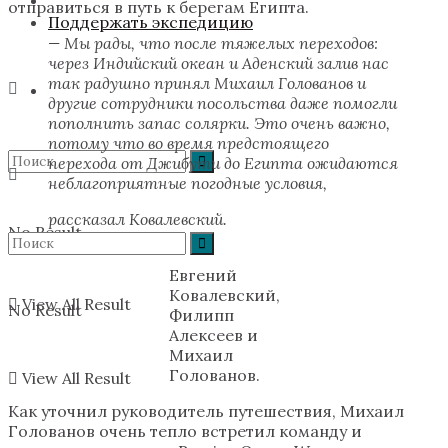
отправиться в путь к берегам Египта.
Поддержать экспедицию
— Мы рады, что после тяжелых переходов:
через Индийский океан и Аденский залив нас
так радушно принял Михаил Голованов и
другие сотрудники посольства даже помогли
пополнить запас солярки. Это очень важно,
потому что во время предстоящего
перехода от Джибути до Египта ожидаются
неблагоприятные погодные условия,
рассказал Ковалевский.
No Result
Евгений
Ковалевский,
View All Result
No Result
Филипп
Алексеев и
Михаил
Голованов.
View All Result
Как уточнил руководитель путешествия, Михаил
Голованов очень тепло встретил команду и