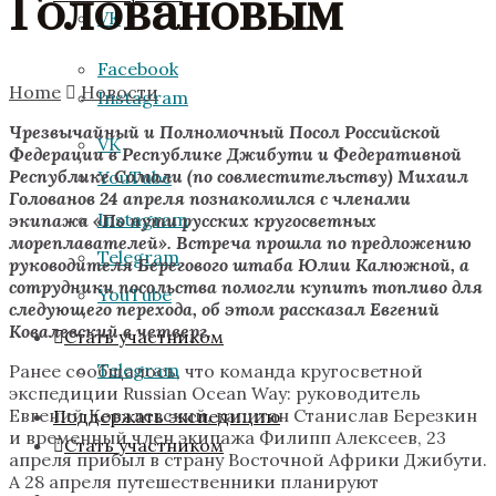
Головановым
VK
Facebook
Home
Новости
Instagram
Чрезвычайный и Полномочный Посол Российской
VK
Федерации в Республике Джибути и Федеративной
Республике Сомали (по совместительству) Михаил
YouTube
Голованов 24 апреля познакомился с членами
Instagram
экипажа «По пути русских кругосветных
мореплавателей». Встреча прошла по предложению
Telegram
руководителя Берегового штаба Юлии Калюжной, а
сотрудники посольства помогли купить топливо для
YouTube
следующего перехода, об этом рассказал Евгений
Ковалевский в четверг.
Стать участником
Telegram
Ранее сообщалось, что команда кругосветной
экспедиции Russian Ocean Way: руководитель
Евгений Ковалевский, капитан Станислав Березкин
Поддержать экспедицию
и временный член экипажа Филипп Алексеев, 23
Стать участником
апреля прибыл в страну Восточной Африки Джибути.
А 28 апреля путешественники планируют