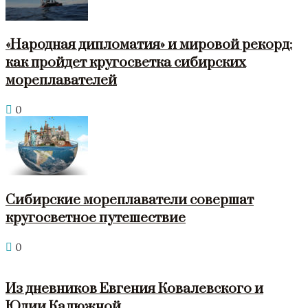
«Народная дипломатия» и мировой рекорд:
как пройдет кругосветка сибирских
мореплавателей
0
Сибирские мореплаватели совершат
кругосветное путешествие
0
Из дневников Евгения Ковалевского и
Юлии Калюжной