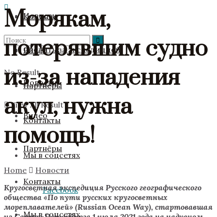
Морякам,
Новости
Команда
потерявшим судно
Следить за экспедицией
Видео
из-за нападения
No Result
Новости
Партнёры
акул, нужна
View All Result
Видео
Контакты
помощь!
Партнёры
Мы в соцсетях
Home
Новости
Контакты
Кругосветная экспедиция Русского географического
Facebook
общества «По пути русских кругосветных
мореплавателей» (Russian Ocean Way), стартовавшая
Мы в соцсетях
из Санкт-Петербурга 1 июля 2021 года на надувном