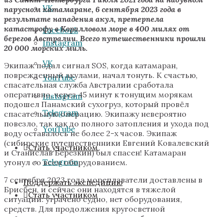
VK
парусном катамаране, 6 сентября 2023 года в
результате нападения акул, претерпела
катастрофу в Коралловом море в 400 милях от
Facebook
берегов Австралии. Всего путешественники прошли
Instagram
20 000 морских миль.
VK
Экипаж подал сигнал SOS, когда катамаран,
поврежденный акулами, начал тонуть. К счастью,
YouTube
спасательная служба Австралии сработала
оперативно, через 45 минут к тонущим морякам
Instagram
подошел Панамский сухогруз, который провёл
Telegram
спасательную операцию. Экипажу невероятно
повезло, так как до полного затопления и ухода под
YouTube
воду оставалось не более 2-х часов. Экипаж
(сибирские путешественники Евгений Ковалевский
Стать участником
и Станислав Березкин) был спасен! Катамаран
Telegram
утонул со всем оборудованием.
7 сентября 2023 года мореплаватели доставлены в
Поддержать экспедицию
Брисбен, и сейчас они находятся в тяжелой
Стать участником
ситуации: утрачено судно, нет оборудования,
средств. Для продолжения кругосветной