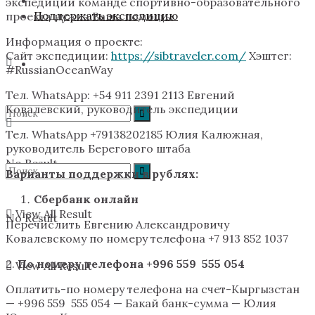
экспедиции команде спортивно-образовательного
Поддержать экспедицию
проекта нужна Ваша помощь.
Информация о проекте:
Сайт экспедиции:
https://sibtraveler.com/
Хэштег:
#RussianOceanWay
Тел. WhatsApp: +54 911 2391 2113 Евгений
Ковалевский, руководитель экспедиции
Тел. WhatsApp +79138202185 Юлия Калюжная,
руководитель Берегового штаба
No Result
Варианты поддержки в рублях:
Сбербанк онлайн
View All Result
No Result
Перечислить Евгению Александровичу
Ковалевскому по номеру телефона +7 913 852 1037
2.
По номеру телефона +996 559 555 054
View All Result
Оплатить-по номеру телефона на счет-Кыргызстан
— +996 559 555 054 — Бакай банк-сумма — Юлия