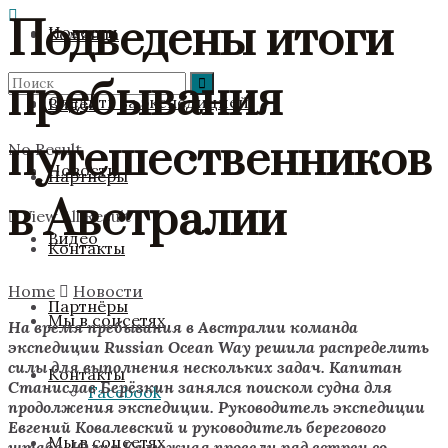
Подведены итоги
Новости
Команда
пребывания
Следить за экспедицией
Видео
путешественников
No Result
Новости
Партнёры
в Австралии
View All Result
Видео
Контакты
Home
Новости
Партнёры
Мы в соцсетях
На время пребывания в Австралии команда
экспедиции
Russian
Ocean
Way решила распределить
силы для выполнения нескольких задач. Капитан
Контакты
Станислав Берёзкин занялся поиском судна для
Facebook
продолжения экспедиции. Руководитель экспедиции
Евгений Ковалевский и руководитель берегового
Мы в соцсетях
штаба Юлия Калюжная провели ряд встреч со