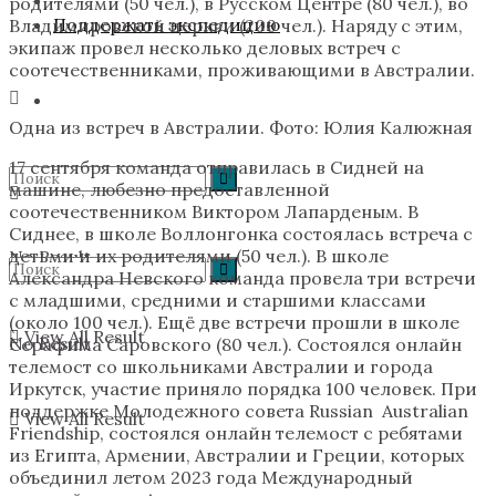
родителями (50 чел.), в Русском Центре (80 чел.), во
Поддержать экспедицию
Владимировской церкви (200 чел.). Наряду с этим,
экипаж провел несколько деловых встреч с
соотечественниками, проживающими в Австралии.
Одна из встреч в Австралии. Фото: Юлия Калюжная
17 сентября команда отправилась в Сидней на
машине, любезно предоставленной
соотечественником Виктором Лапарденым. В
Сиднее, в школе Воллонгонка состоялась встреча с
детьми и их родителями (50 чел.). В школе
No Result
Александра Невского команда провела три встречи
с младшими, средними и старшими классами
(около 100 чел.). Ещё две встречи прошли в школе
View All Result
No Result
Серафима Саровского (80 чел.). Состоялся онлайн
телемост со школьниками Австралии и города
Иркутск, участие приняло порядка 100 человек. При
поддержке Молодежного совета Russian Australian
View All Result
Friendship, состоялся онлайн телемост с ребятами
из Египта, Армении, Австралии и Греции, которых
объединил летом 2023 года Международный