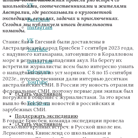
VK
школьниками, соотечественниками и жителями
Австралии, где рассказывали о кругосветной
экспедиции, ее целях, задачах и приключениях.
Facebook
Сегодня мы публикуем итоги деятельности
Instagram
команды.
VK
Станислав и Евгений были доставлены в
Австралийский город Брисбен 7 сентября 2023 года,
YouTube
с надувного катамарана, затонувшего в Коралловом
море в результате нападения акул. На берегу их
Instagram
встретили журналисты: всем было интересно узнать
Telegram
о нападении акул из уст моряков. С 8 по 15 сентября
2023г., путешественники дали интервью десяткам
YouTube
австралийских СМИ. В России эту новость отразили
федеральные СМИ, поэтому первые дни экипаж был
Стать участником
погружён в общение с журналистами. За это время
Telegram
вышло более 50-ти новостей в российских и
зарубежных СМИ.
Поддержать экспедицию
В городе Брисбен, команда экспедиции провела
Стать участником
несколько крупных встреч: в Русской школе им.
Лермонтова, Квинсленд со школьниками и