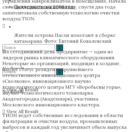
управления микроклиматом в помещениях. Начала
Поддержать экспедицию
свою деятельность в 2006 году, спустя два года
запатентовала собственную технологию очистки
воздуха TION.
Жители острова Пасхи помогают в сборке
катамарана. Фото: Евгений Ковалевский
На сегодняшний день предприятие — один из
лидеров рынка климатического оборудования.
Некоторые из организаций, входящих в холдинг,
No Result
имеют статус резидента крупнейшего
отечественного инновационного центра
«Сколково», инновационного научно
технологического центра МГУ «Воробьевы горы»,
View All Result
No Result
научно-технологического технопарка
Академгородка (Академпарк), участника
Московского инновационного кластера.
View All Result
ТИОН ведет собственные исследования в области
фильтрации и очистки воздуха, промышленных
выбросов и каждый год увеличивает объем выпуска