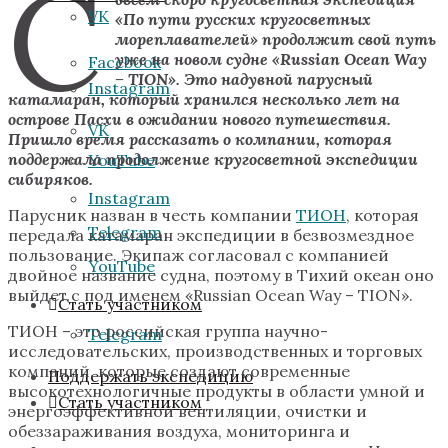
С
VK
«По пути русских кругосветных
мореплавателей» продолжит свой путь
уже на новом судне «Russian Ocean Way
Facebook
– TION». Это надувной парусный
Instagram
катамаран, который хранился несколько лет на
острове Пасхи в ожидании нового путешествия.
VK
Пришло время рассказать о компании, которая
поддержала продолжение кругосветной экспедиции
YouTube
сибиряков.
Instagram
Парусник назван в честь компании
ТИОН
, которая
Telegram
передала катамаран экспедиции в безвозмездное
пользование. Экипаж согласовал с компанией
YouTube
двойное название судна, поэтому в Тихий океан оно
выйдет с под именем «Russian Ocean Way – TION».
Стать участником
ТИОН – это российская группа научно-
Telegram
исследовательских, производственных и торговых
компаний, которые создают современные
Поддержать экспедицию
высокотехнологичные продукты в области умной и
Стать участником
энергоэффективной вентиляции, очистки и
обеззараживания воздуха, мониторинга и