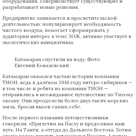
оборудования, совершенствует существующие и
разрабатывает новые решения.
Предприятие занимается и просветительской
деятельностью: популяризирует необходимость
чистого воздуха, помогает сформировать у
аудитории интерес к теме ЗОЖ, активно участвует в
экологических инициативах.
Катамаран спустили на воду. Фото:
Евгений Ковалевский
Катамаран оказался частью истории компании
ТИОН, ведь в далёком 2016 году пятеро сибиряков —
в том числе и ребята из компании ТИОН —
отправились в неожиданное путешествие по Тихому
океану. Они преодолели более двух тысяч морских
миль, бросая вызов самим себе.
После первого плавания путешественники
говорили: «Прилетим на Пасху и продолжим наш
путь. На Таити, а оттуда до Дальнего Востока. Хотим
своим ходом вернуть катамаран в Россию. А потом