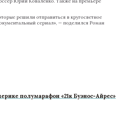
юссер Юрий Коваленко. Также на премьере
оторые решили отправиться в кругосветное
 документальный сериал», — поделился Роман
ерике полумарафон «21к Буэнос-Айрес»