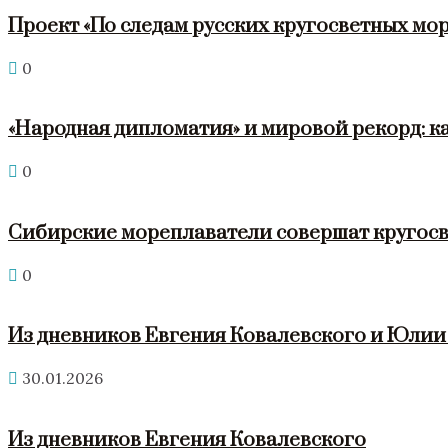
Проект «По следам русских кругосветных мор
0
«Народная дипломатия» и мировой рекорд: к
0
Сибирские мореплаватели совершат кругосв
0
Из дневников Евгения Ковалевского и Юли
30.01.2026
Из дневников Евгения Ковалевского