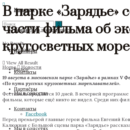
В парке «Зарядье»
Новости
Команда
части фильма об эк
Следить за экспедицией
Видео
кругосветных море
No Result
Новости
Партнёры
View All Result
Home
Новости
Видео
Контакты
19 августа в московском парке «Зарядье» в рамках V 
«По пути русских кругосветных мореплавателей».
Партнёры
Мы в соцсетях
Фестиваль продлится 10 дней. В вечерней программе
фильмы, которые ещё никто не видел. Среди них фил
Контакты
Facebook
Перед премьерой главные герои фильма Евгений Ков
Калюжная с Большой сцены парка «Зарядье» рассказа
Мы в соцсетях