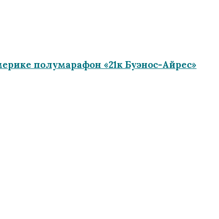
ерике полумарафон «21к Буэнос-Айрес»