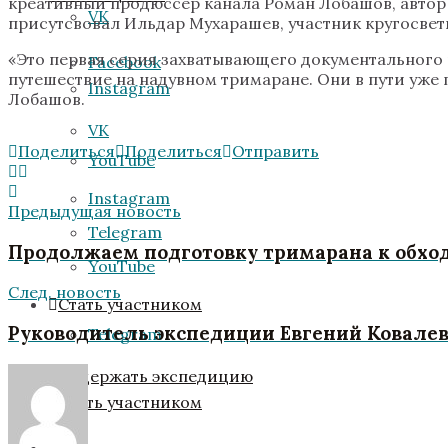
креативный продюссер канала Роман Лобашов, автор
VK
присутсвовал Ильдар Мухарашев, участник кругосвет
«Это первая серия захватывающего документального 
Facebook
путешествие на надувном тримаране. Они в пути уже 
Instagram
Лобашов.
VK
Поделиться
Поделиться
Отправить
YouTube
Instagram
Предыдущая новость
Telegram
Продолжаем подготовку тримарана к обход
YouTube
След. новость
Стать участником
Руководитель экспедиции Евгений Ковале
Telegram
Поддержать экспедицию
Стать участником