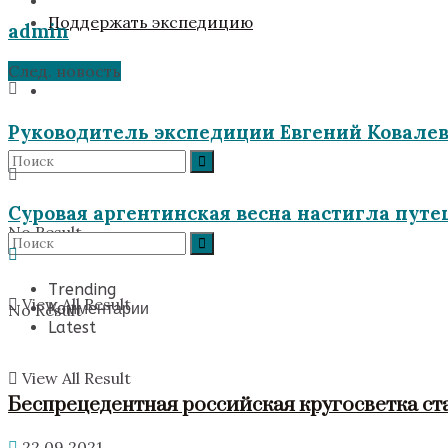
Поддержать экспедицию
admin
След. новость
Руководитель экспедиции Евгений Ковале
Суровая аргентинская весна настигла пут
No Result
Trending
View All Result
Комментарии
No Result
Latest
View All Result
Беспрецедентная российская кругосветка ст
22.09.2021