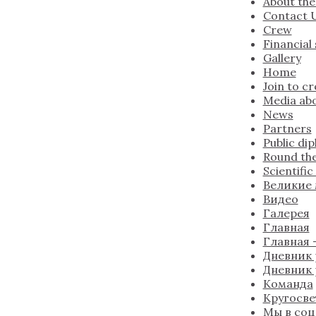
About the
Contact 
Crew
Financial
Gallery
Home
Join to c
Media abo
News
Partners
Public di
Round the
Scientifi
Великие
Видео
Галерея
Главная
Главная —
Дневник 
Дневник 
Команда
Кругосве
Мы в соц