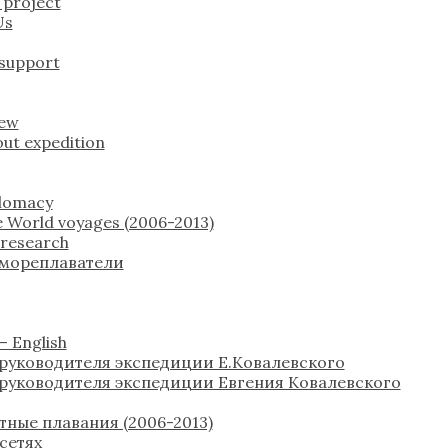
 project
Us
 support
rew
ut expedition
plomacy
 World voyages (2006-2013)
c research
 мореплаватели
 English
руководителя экспедиции Е.Ковалевского
руководителя экспедиции Евгения Ковалевского
тные плавания (2006-2013)
сетях