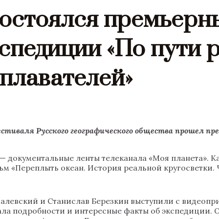
 состоялся премьерн
спедиции «По пути 
плавателей»
Фестиваля Русского географического общества прошел п
 — документальные ленты телеканала «Моя планета». К
ьм «Переплыть океан. История реальной кругосветки. 
алевский и Станислав Березкин выступили с видеопр
ла подробности и интересные факты об экспедиции. О