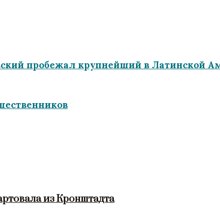
вский пробежал крупнейший в Латинской Ам
ешественников
артовала из Кронштадта