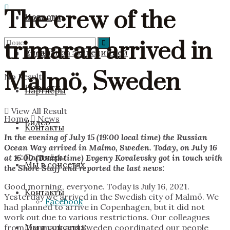
The crew of the
Новости
Команда
trimaran arrived in
Следить за экспедицией
Видео
Malmö, Sweden
No Result
Новости
Партнёры
View All Result
Home
News
Видео
Контакты
In the evening of July 15 (19:00 local time) the Russian
Ocean Way arrived in Malmo, Sweden. Today, on July 16
Партнёры
at 15:00 (Tomsk time) Evgeny Kovalevsky got in touch with
Мы в соцсетях
the Shore Staff and reported the last news:
Good morning, everyone. Today is July 16, 2021.
Контакты
Yesterday we arrived in the Swedish city of Malmö. We
Facebook
had planned to arrive in Copenhagen, but it did not
work out due to various restrictions. Our colleagues
Мы в соцсетях
from Denmark and Sweden coordinated our people