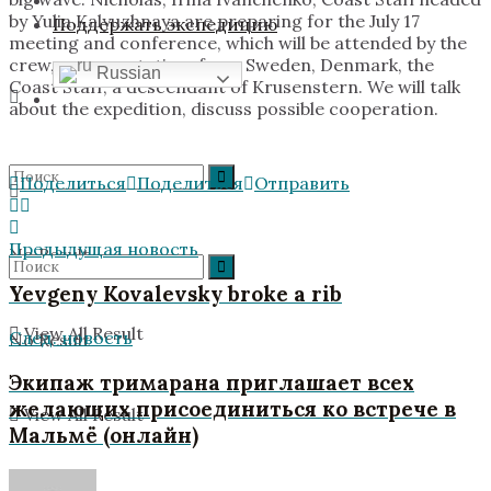
by Yulia Kalyuzhnaya are preparing for the July 17
Поддержать экспедицию
meeting and conference, which will be attended by the
crew, representatives from Sweden, Denmark, the
Russian
Coast Staff, a descendant of Krusenstern. We will talk
about the expedition, discuss possible cooperation.
Поделиться
Поделиться
Отправить
Предыдущая новость
No Result
Yevgeny Kovalevsky broke a rib
View All Result
След. новость
No Result
Экипаж тримарана приглашает всех
желающих присоединиться ко встрече в
View All Result
Мальмё (онлайн)