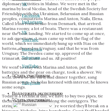
diplomacy activities in Malmo. We were met in the
VK
marina by local Nicolas, head of the Swedish Society for
Friendship with the Ukrainian, Belarusian and Russian
Facebook
peoples, compatriots Marina and Anton, Naila, Elena.
Instagram
Called Irina Ivanchenko from Denmark, that arrived.
Marina roomy, a lot of boats. There was a restaurant
VK
near the boat landing. We started to come up at once,
to ask questions. A man came up with the flag of the
YouTube
world, which we immediately hung up with Stas on the
battens, showed us Uruguay, said that he was from
Instagram
Uruguay. The Swedes came up, approved of the
Telegram
trimaran, our route and us. All positive!
YouTube
We went to stay with Marina and Anton, put the
batteries and the gear on charge, took a shower. We
Стать участником
went down to the yard, had dinner together, sang
Russian songs. Nicholas listened with interest, he knows
Telegram
some songs.
Поддержать экспедицию
Today is a technical day, we have to buy two pipes, tie
Стать участником
them to stringers going along the outriggers. The
Russian
stringers are flimsy and we’re worried they’ll break on a
big wave. Nicholas, Irina Ivanchenko, Coast Staff headed