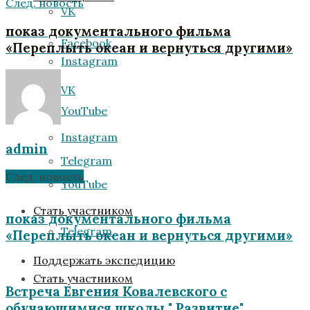
След. новость
VK
показ документального фильма
Facebook
«Переплыть океан и вернуться другими»
Instagram
VK
YouTube
Instagram
admin
Telegram
След. новость
YouTube
Стать участником
показ документального фильма
Telegram
«Переплыть океан и вернуться другими»
Поддержать экспедицию
Стать участником
Встреча Евгения Ковалевского с
обучающимися школы " Развитие"