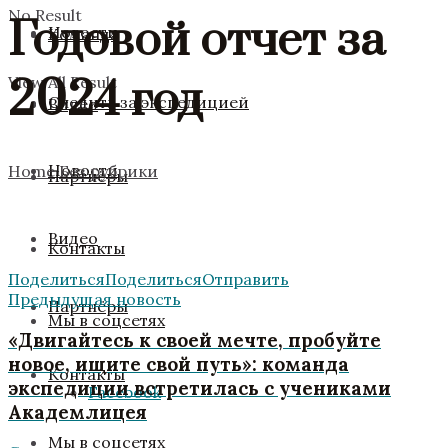
No Result
Годовой отчет за
Новости
Команда
2024 год
View All Result
Следить за экспедицией
Видео
Новости
Home
Без рубрики
Партнёры
Видео
Контакты
Поделиться
Поделиться
Отправить
Предыдущая новость
Партнёры
Мы в соцсетях
«‎Двигайтесь к своей мечте, пробуйте
новое, ищите свой путь»: команда
Контакты
экспедиции встретилась с учениками
Facebook
Академлицея
Мы в соцсетях