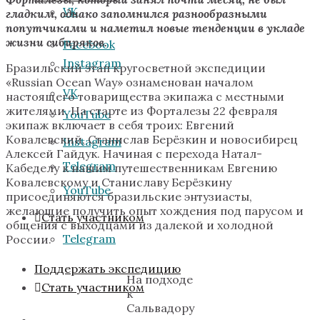
VK
гладким, однако запомнился разнообразными
попутчиками и наметил новые тенденции в укладе
жизни сибиряков.
Facebook
Instagram
Бразильский этап кругосветной экспедиции
«Russian Ocean Way» ознаменован началом
VK
настоящего товарищества экипажа с местными
жителями. На старте из Форталезы 22 февраля
YouTube
экипаж включает в себя троих: Евгений
Ковалевский, Станислав Берёзкин и новосибирец
Instagram
Алексей Гайдук. Начиная с перехода Натал-
Telegram
Кабеделу к нашим путешественникам Евгению
Ковалевскому и Станиславу Берёзкину
YouTube
присоединяются бразильские энтузиасты,
желающие получить опыт хождения под парусом и
Стать участником
общения с выходцами из далекой и холодной
Telegram
России.
Поддержать экспедицию
На подходе
Стать участником
к
Сальвадору