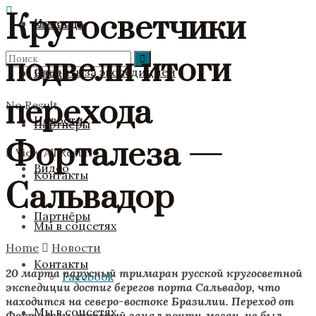
Кругосветчики
Новости
Команда
подвели итоги
Следить за экспедицией
Видео
перехода
No Result
Новости
Партнёры
Форталеза —
View All Result
Видео
Контакты
Сальвадор
Партнёры
Мы в соцсетях
Home
Новости
Контакты
20 марта парусный тримаран русской кругосветной
Facebook
экспедиции достиг берегов порта Сальвадор, что
находится на северо-востоке Бразилии. Переход от
Мы в соцсетях
Форталезы, который занял почти месяц, не был