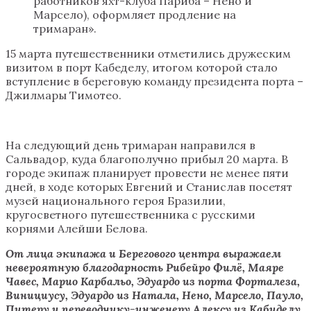
работников яхт-клуба Париба – Нено и
Марсело), оформляет продление на
тримаран».
15 марта путешественники отметились дружеским
визитом в порт Кабеделу, итогом которой стало
вступление в береговую команду президента порта –
Джилмары Тимотео.
На следующий день тримаран направился в
Сальвадор, куда благополучно прибыл 20 марта. В
городе экипаж планирует провести не менее пяти
дней, в ходе которых Евгений и Станислав посетят
музей национального героя Бразилии,
кругосветного путешественника с русскими
корнями Алейши Белова.
От лица экипажа и Берегового центра выражаем
невероятную благодарность Рибейро Филё, Маяре
Чавес, Марио Карбальо, Эдуардо из порта Форталеза,
Винициусу, Эдуардо из Натала, Нено, Марсело, Пауло,
Питеру и переводчику-инженеру Алексу из Кабиделу,