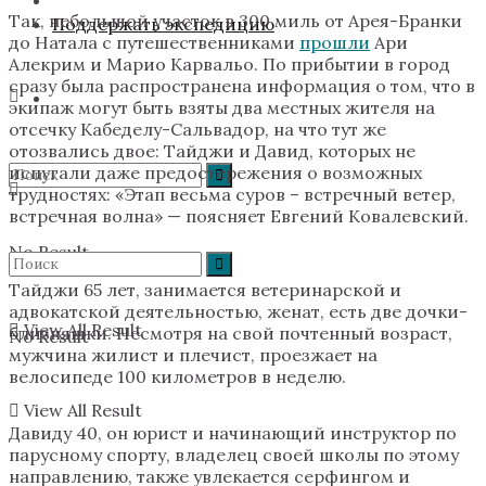
Так, небольшой участок в 300 миль от Арея-Бранки
Поддержать экспедицию
до Натала с путешественниками
прошли
Ари
Алекрим и Марио Карвальо. По прибытии в город
сразу была распространена информация о том, что в
экипаж могут быть взяты два местных жителя на
отсечку Кабеделу-Сальвадор, на что тут же
отозвались двое: Тайджи и Давид, которых не
испугали даже предостережения о возможных
трудностях: «Этап весьма суров – встречный ветер,
встречная волна» — поясняет Евгений Ковалевский.
No Result
Тайджи 65 лет, занимается ветеринарской и
адвокатской деятельностью, женат, есть две дочки-
View All Result
близняшки. Несмотря на свой почтенный возраст,
No Result
мужчина жилист и плечист, проезжает на
велосипеде 100 километров в неделю.
View All Result
Давиду 40, он юрист и начинающий инструктор по
парусному спорту, владелец своей школы по этому
направлению, также увлекается серфингом и