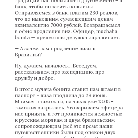
традиции нас посылают в другое место – в
банк, чтобы оплатить пошлины.
Отправляемся в банк, платим 230 реалов,
что по нынешним сумасшедшим ценам
эквивалентно 7000 рублей. Возвращаемся
в офис продления виз. Офицер, muchaha
bonita — прелестная девушка спрашивает:
— А зачем вам продление визы в
Бразилии?
Ну, думаем, началось….Беседуем,
рассказываем про экспедицию, про
дружбу и добро.
В итоге мучача бонита ставит нам штамп в
паспорт – виза продлена до 28 июня.
Мчимся в таможню, на часах уже 13.05 –
таможня закрылась. Уговариваем офицера
нас принять, а тот проникается нежностью
к русским морякам и двум бразильским
сопровождающим (всё это время наши
путешественники были под опекой двух