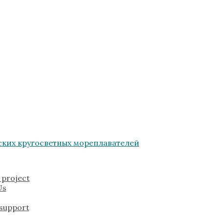
 project
Us
 support