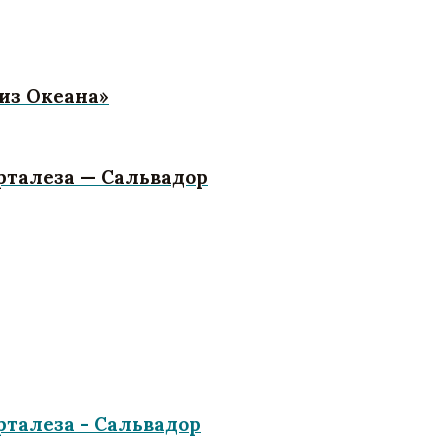
из Океана»
рталеза — Сальвадор
рталеза - Сальвадор