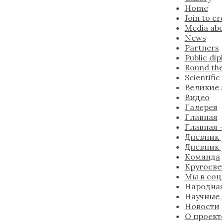
Home
Join to c
Media abo
News
Partners
Public di
Round the
Scientifi
Великие
Видео
Галерея
Главная
Главная —
Дневник 
Дневник 
Команда
Кругосве
Мы в соц
Народна
Научные
Новости
О проект