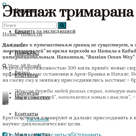
Экипаж тримарана
Новости
Команда
Следить за экспедицией
Видео
Home
Новости
Для любви к путешествиям границ не существует, и э
No Result
мореплавателей” во время перехода из Натала в Каб
Новости
Партнёры
интернациональным. Напомним, “Russian Ocean Way” 
View All Result
Переход протяженностью 300 миль принёс новые сюрп
Видео
промежуточные остановки в Арея-Бранка и Натале. Н
Контакты
на смену ему к экипажу присоединились местные – 
“Миссия дружбы людей разных стран, которую вып
Партнёры
мореплавателей”, наполняется новым смыслом”,
–
Мы в соцсетях
Новые
члены
Контакты
экипажа
Кругосветчики планируют и дальше присоединять к ко
Facebook
научно-дипломатические цели.
Мы в соцсетях
Поделиться
Поделиться
Отправить