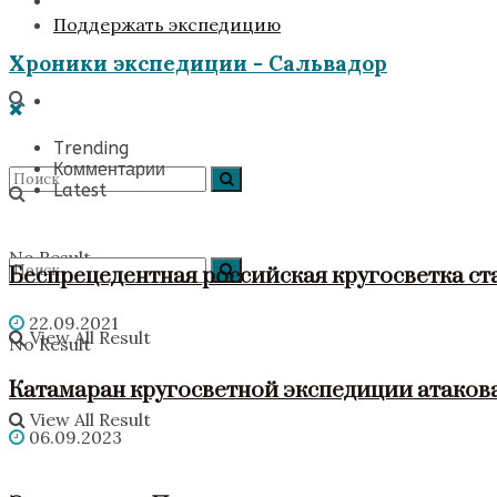
Поддержать экспедицию
Хроники экспедиции - Сальвадор
Trending
Комментарии
Latest
No Result
Беспрецедентная российская кругосветка ст
22.09.2021
View All Result
No Result
Катамаран кругосветной экспедиции атакова
View All Result
06.09.2023