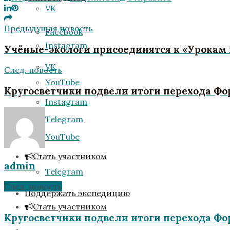
VK
Предыдущая новость
Facebook
Instagram
Учёные-экологи присоединятся к «Урокам 
VK
След. новость
YouTube
Кругосветчики подвели итоги перехода Фо
Instagram
Telegram
YouTube
Стать участником
admin
Telegram
След. новость
Поддержать экспедицию
Стать участником
Кругосветчики подвели итоги перехода Фо