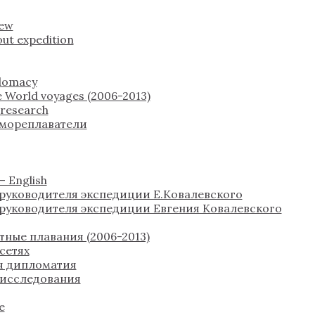
rew
ut expedition
plomacy
 World voyages (2006-2013)
c research
 мореплаватели
 English
руководителя экспедиции Е.Ковалевского
руководителя экспедиции Евгения Ковалевского
тные плавания (2006-2013)
сетях
я дипломатия
 исследования
е