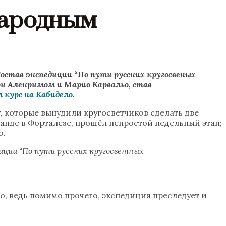
народным
остав экспедиции “По пути русских кругосвеных
ри Алекримом и Марио Карвальо, став
л курс на Кабидело
.
 которые вынудили кругосветчиков сделать две
анде в Форталезе, прошёл непростой недельный этап;
о.
иции “По пути русских кругосветных
о, ведь помимо прочего, экспедиция преследует и