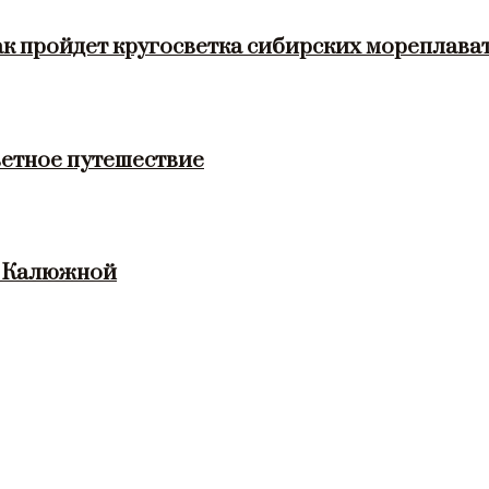
ак пройдет кругосветка сибирских мореплава
етное путешествие
и Калюжной