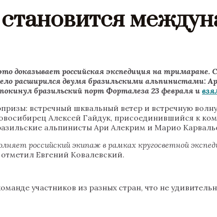
 становится между
то доказывает российская экспедиция на тримаране. С
идело расширился двумя бразильскими альпинистами: А
покинул бразильский порт Форталеза 23 февраля и
взя
ризы: встречный шквальный ветер и встречную волну,
овосибирец Алексей Гайдук, присоединившийся к ком
бразильские альпинисты Ари Алекрим и Марио Карваль
олняет российский экипаж в рамках кругосветной экспед
 отметил Евгений Ковалевский.
манде участников из разных стран, что не удивительн