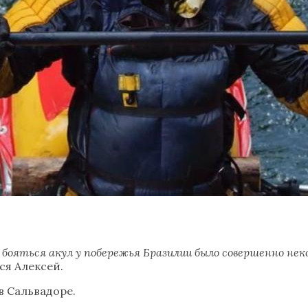
а бояться акул у побережья Бразилии было совершенно нек
ся Алексей.
в Сальвадоре.