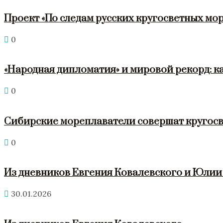
Проект «По следам русских кругосветных мор
0
«Народная дипломатия» и мировой рекорд: к
0
Сибирские мореплаватели совершат кругосв
0
Из дневников Евгения Ковалевского и Юли
30.01.2026