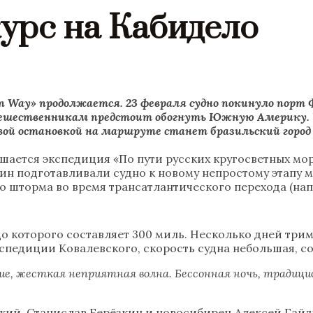
курс на Кабидело
 Way» продолжается. 23 февраля судно покинуло порт Ф
ешественникам предстоит обогнуть Южную Америку. Ч
вой остановкой на маршруте станет бразильский город
ершается экспедиция «По пути русских кругосветных мо
кин подготавливали судно к новому непростому этапу
 шторма во время трансатлантического перехода (на
о которого составляет 300 миль. Несколько дней трим
едиции Ковалевского, скорость судна небольшая, сост
ие, жесткая неприятная волна. Бессонная ночь, традици
вский, Станислав Берёзкин и новосибирец Алексей Гай