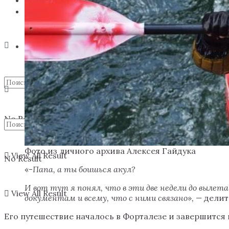
Поддержать экспедицию
No Result
Фото из личного архива Алексея Гайдука
View All Result
No Result
«
-Папа, а ты боишься акул?
И вот тут я понял, что в эти две недели до вылет
View All Result
документам и всему, что с ними связано», —
делит
Его путешествие началось в Форталезе и завершится 