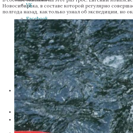
VK
Новосибирска, в составе которой регулярно соверша
полгода назад, как только узнал об экспедиции, но о
Facebook
Instagram
VK
YouTube
Instagram
Telegram
YouTube
Стать участником
Telegram
Поддержать экспедицию
Стать участником