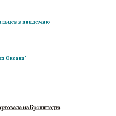
зильцев в пандемию
из Океана"
артовала из Кронштадта