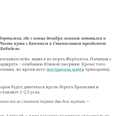
орталеза, где с конца декабря экипаж готовился к
асть пути с Евгением и Станиславом преодолеет
 Кабидело.
реплавателей», вышел из порта Форталеза. Начиная с
 маршрута – огибанию Южной Америки. Кроме того,
помним, во время него
пострадала мачта
тримарана).
аран будет двигаться вдоль берега Бразилии в
авляет 2-2,5 узла.
онно после стоянки первые два дня мутит —
дук. Алексей — член команды водников «Адмирал» из