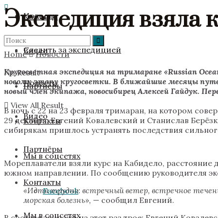
Экспедиция взяла 
Новости
Команда
Следить за экспедицией
Видео
Home
Новости
Кругосветная экспедиция на тримаране «Russian Ocean
No Result
новому этапу кругосветки. В ближайшие месяцы пут
Новости
Партнёры
новый член экипажа, новосибирец Алексей Гайдук. Пер
View All Result
В ночь с 22 на 23 февраля тримаран, на котором сов
Видео
29 декабря, Евгений Ковалевский и Станислав Берёз
Контакты
сибирякам пришлось устранять последствия сильного
Партнёры
Мы в соцсетях
Мореплаватели взяли курс на Кабидело, расстояние д
южном направлении. По сообщению руководителя эксп
Контакты
«Идти трудно: встречный ветер, встречное течен
Facebook
морская болезнь»,
— сообщил Евгений.
Мы в соцсетях
В составе экипажа на этот раз трое: Евгений Ковале