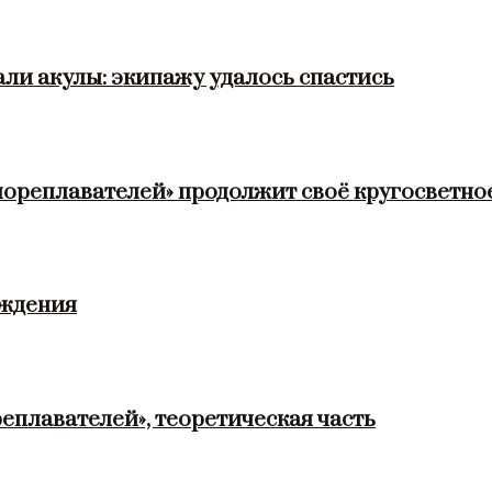
ли акулы: экипажу удалось спастись
мореплавателей» продолжит своё кругосветно
ождения
еплавателей», теоретическая часть