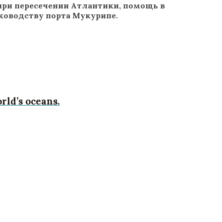
 при пересечении Атлантики, помощь в
ководству порта Мукурипе.
rld’s oceans.