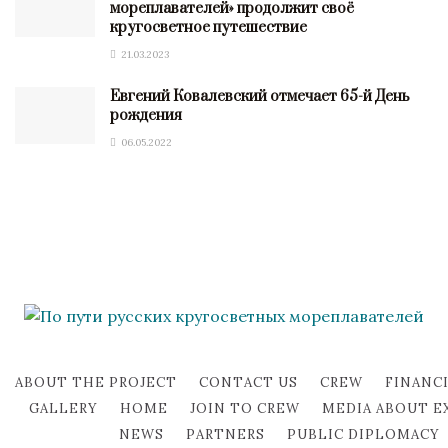
мореплавателей» продолжит своё
кругосветное путешествие
21.03.2023
Евгений Ковалевский отмечает 65-й День
рождения
06.05.2022
ABOUT THE PROJECT
CONTACT US
CREW
FINANC
GALLERY
HOME
JOIN TO CREW
MEDIA ABOUT E
NEWS
PARTNERS
PUBLIC DIPLOMACY