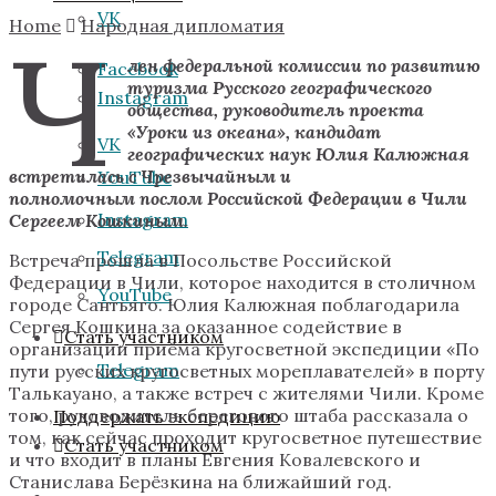
VK
Home
Народная дипломатия
Ч
лен федеральной комиссии по развитию
Facebook
туризма Русского географического
Instagram
общества, руководитель проекта
«Уроки из океана», кандидат
VK
географических наук Юлия Калюжная
встретилась с Чрезвычайным и
YouTube
полномочным послом Российской Федерации в Чили
Instagram
Сергеем Кошкиным.
Telegram
Встреча прошла в Посольстве Российской
Федерации в Чили, которое находится в столичном
YouTube
городе Сантьяго. Юлия Калюжная поблагодарила
Сергея Кошкина за оказанное содействие в
Стать участником
организации приёма кругосветной экспедиции «По
Telegram
пути русских кругосветных мореплавателей» в порту
Талькауано, а также встреч с жителями Чили. Кроме
того, руководитель берегового штаба рассказала о
Поддержать экспедицию
том, как сейчас проходит кругосветное путешествие
Стать участником
и что входит в планы Евгения Ковалевского и
Станислава Берёзкина на ближайший год.