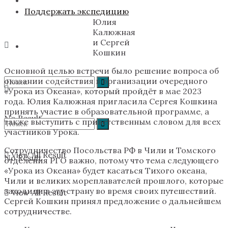
Поддержать экспедицию
Юлия
Калюжная
и Сергей
Кошкин
Основной целью встречи было решение вопроса об
оказании содействия в организации очередного
«Урока из Океана», который пройдёт в мае 2023
года. Юлия Калюжная пригласила Сергея Кошкина
принять участие в образовательной программе, а
No Result
также выступить с приветственным словом для всех
участников Урока.
Сотрудничество Посольства РФ в Чили и Томского
View All Result
No Result
отделения РГО важно, потому что тема следующего
«Урока из Океана» будет касаться Тихого океана,
Чили и великих мореплавателей прошлого, которые
заходили в эту страну во время своих путешествий.
View All Result
Сергей Кошкин принял предложение о дальнейшем
сотрудничестве.