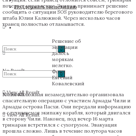
потеряет управление. Экипаж принимает решение
Поддержать экспедицию
сообщить о ситуации SOS руководителю берегового
штаба Юлии Калюжной. Через несколько часов
транец полностью отламывается.
Решение об
эвакуации
далось
морякам
нелегко.
No Result
Фото:
Евгений
Ковалевский
View All Result
No Result
Юлия Калюжная незамедлительно организовала
спасательную операцию с участием Aрмады Чили и
Армады острова Пасхи. Они передали информацию
о случившемся экипажу корабля, который двигался
View All Result
в сторону Чили. Наконец, под вечер 16 марта
тримаран встретился с сухогрузом. Эвакуация
прошла сложно. Лишь в течение полутора часов