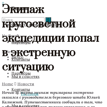
Экипаж
Новости
Команда
кругосветной
Следить за экспедицией
Видео
экспедиции попал
No Result
Новости
Партнёры
в экстренную
View All Result
Видео
Контакты
ситуацию
Партнёры
Мы в соцсетях
Home
Новости
Контакты
Ночью 16 марта экипаж тримарана экстренно
Facebook
связался с руководителем берегового штаба Юлией
Калюжной. Путешественники сообщили о том, что
Мы в соцсетях
у тримарана сломалось рулевое управление, и он