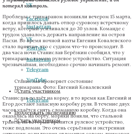
VK
потерял контроль.
Проблемы с тримараном возникли вечером 15 марта,
Facebook
когда пришлось давать отпор суровому встречному
Instagram
ветру, который усиливался до 30 узлов. Команде с
трудом удавалось держать направление на остров
VK
Пасхи. Во время ночной вахты Евгения Ковалевского
стало понятно, что с судном что-то происходит. В
YouTube
два часа ночи Станислав Берёзкин сообщил, что у
тримарана сломано рулевое устройство. Ситуация
Instagram
чрезвычайная, необходимо срочно начинать ремонт.
Telegram
YouTube
Станислав проверяет состояние
тримарана. Фото: Евгений Ковалевский
Стать участником
Станислав ползёт на корму, в то время как Евгений и
Telegram
Егор достают запасную коробку руля. В течение двух
часов удаётся снять сломанную коробку. Когда она
Поддержать экспедицию
оказалась на борту, моряки поняли, что стальной
Стать участником
транец, на который крепится рулевое устройство,
тоже подломан. Это очень серьёзная и экстренная
ситуация: если транец отломится совсем, тримаран