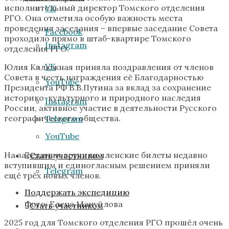
исполнительный директор Томского отделения
VK
РГО. Она отметила особую важность места
проведения заседания – впервые заседание Совета
Facebook
проходило прямо в штаб-квартире Томского
Instagram
отделения РГО.
VK
Юлия Калюжная приняла поздравления от членов
Совета в честь награждения её Благодарностью
YouTube
Президента РФ В.В.Путина за вклад за сохранение
историко-культурного и природного наследия
Instagram
России, активное участие в деятельности Русского
географического общества.
Telegram
YouTube
На заседании вручили членские билеты недавно
Стать участником
вступившим и единогласным решением приняли
Telegram
ещё трёх новых членов.
Поддержать экспедицию
Фото: Елена Мануйлова
Стать участником
2025 год для Томского отделения РГО прошёл очень