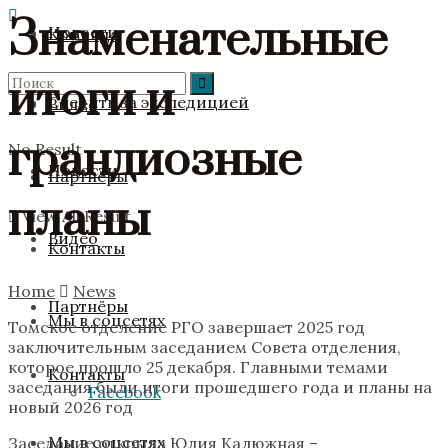
Знаменательные
Новости
Команда
итоги и
Следить за экспедицией
Видео
грандиозные
No Result
Новости
Партнёры
планы
View All Result
Видео
Контакты
Home
News
Партнёры
Мы в соцсетях
Томское отделение РГО завершает 2025 год
заключительным заседанием Совета отделения,
которое прошло 25 декабря. Главными темами
Контакты
заседания были итоги прошедшего года и планы на
Facebook
новый 2026 год
Мы в соцсетях
Заседание открыла Юлия Калюжная –