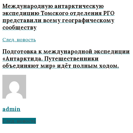
Международную антарктическую
экспедицию Томского отделения РГО
представили всему географическому
сообществу
След. новость
Подготовка к международной экспедиции
«Антарктида. Путешественники
объединяют мир» идёт полным ходом.
admin
След. новость