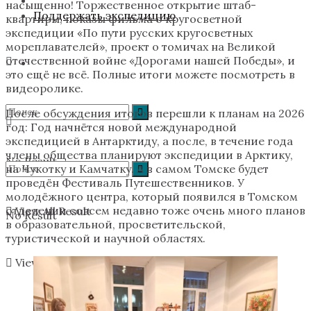
насыщенно! Торжественное открытие штаб-
Поддержать экспедицию
квартиры, показы фильма о кругосветной
экспедиции «По пути русских кругосветных
мореплавателей», проект о томичах на Великой
отечественной войне «Дорогами нашей Победы», и
это ещё не всё. Полные итоги можете посмотреть в
видеоролике.
После обсуждения итогов перешли к планам на 2026
год: Год начнётся новой международной
экспедицией в Антарктиду, а после, в течение года
члены общества планируют экспедиции в Арктику,
No Result
на Чукотку и Камчатку. А в самом Томске будет
проведён Фестиваль Путешественников. У
молодёжного центра, который появился в Томском
отделении совсем недавно тоже очень много планов
View All Result
No Result
в образовательной, просветительской,
туристической и научной областях.
View All Result