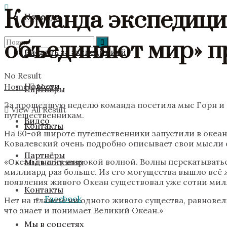
Команда экспедици
Новости
Команда
объединяют мир» п
Следить за экспедицией
Видео
No Result
Новости
Home
News
Партнёры
За прошедшую неделю команда посетила мыс Горн и 
View All Result
путешественникам.
Видео
Контакты
На 60-ой широте путешественники запустили в океан
Ковалевский очень подробно описывает свои мысли о
Партнёры
«Океан дышит широкой волной. Волны перекатываться 
Мы в соцсетях
миллиард раз больше. Из его могущества вышло всё ж
появления живого Океан существовал уже сотни мил
Контакты
Facebook
Нет на планете ни одного живого существа, равновел
что знает и понимает Великий Океан.»
Мы в соцсетях