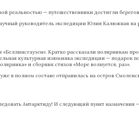
вой реальностью — путешественники достигли берегов
научный руководитель экспедиции Юлия Калюжная на 
и «Беллинсгаузен». Кратко рассказали полярникам про
ельная культурная изюминка экспедиции — подарок по
олярника» и сборник стихов «Море волнуется, раз».
уже в полном составе отправилась на остров Смоленск
едовать Антарктиду! И следующий пункт назначения —