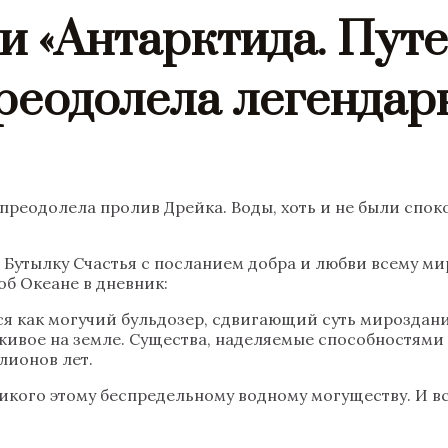
и «Антарктида. Пут
реодолела легендар
преодолела пролив Дрейка. Воды, хоть и не были спо
 Бутылку Счастья с посланием добра и любви всему ми
б Океане в дневник:
как могучий бульдозер, сдвигающий суть мироздания. 
ивое на земле. Существа, наделяемые способностями у
лионов лет.
икого этому беспредельному водному могуществу. И всё