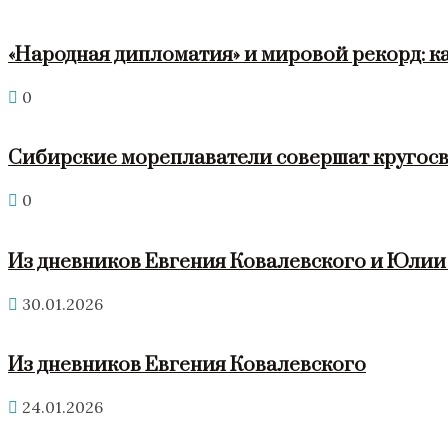
«Народная дипломатия» и мировой рекорд: к
0
Сибирские мореплаватели совершат кругосв
0
Из дневников Евгения Ковалевского и Юли
30.01.2026
Из дневников Евгения Ковалевского
24.01.2026