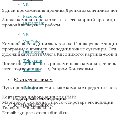
VK
5 дней прохождения пролива Дрейка закончились но
Facebook
А пока команда преодолевала легендарный пролив, 
Instagram
проводила научные работы.
VK
YouTube
Команда воссоединилась только 12 января на станци
программах, вручили экспедиционные сувениры. Отд
Instagram
художника и поэта Олега Кислицкого: картина «Сон п
Telegram
После общения с полярниками наша команда, теперь 
путешественником — Фёдором Конюховым.
YouTube
Стать участником
Telegram
Путь продолжается — дальше команде предстоит иссл
Контактная информация для СМИ:
Поддержать экспедицию
Маргарита Сконечная, пресс-секретарь экспедиции
Стать участником
Телефон: +79233693345
Е-mail: rgo.press-centr@mail.ru