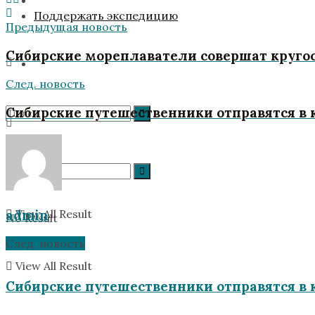
Поддержать экспедицию
Предыдущая новость
Сибирские мореплаватели совершат круго
След. новость
Сибирские путешественники отправятся в 
No Result
admin
View All Result
No Result
След. новость
View All Result
Сибирские путешественники отправятся в 