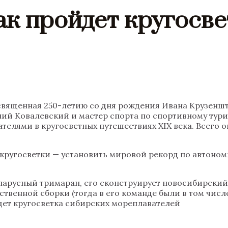
ак пройдет кругосв
посвященная 250-летию со дня рождения Ивана Крузен
ений Ковалевский и мастер спорта по спортивному тур
лями в кругосветных путешествиях XIX века. Всего они
кругосветки — установить мировой рекорд по автономн
 парусный тримаран, его сконструирует новосибирски
твенной сборки (тогда в его команде были в том числ