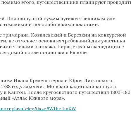
», помимо этого, путешественники планируют проводит
ей. Половину этой суммы путешественникам уже
 с томскими и новосибирскими властями.
же тримарана. Ковалевский и Березкин на конкурсной
ати, не отменяет основных требований для участника
гими членами экипажа. Первые этапы экспедиции с
ся домой после остановки в Европе.
анием Ивана Крузенштерна и Юрия Лисянского.
 1788 году закончил Морской кадетский корпус в
у и Кантон. После кругосветного путешествия 1803-180
ьный «Атлас Южного моря».
ih-moreplavateley#ixzz6Wfhc4mXW