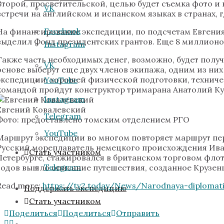
Второй, просветительской, целью будет съемка фото и
VK
встречи на английском и испанском языках в странах, 
Facebook
На финансирование экспедиции, по подсчетам Евгения
выделил Фонд президентских грантов. Еще 8 миллионо
Instagram
Также часть необходимых денег, возможно, будет получ
VK
основе выберут еще двух членов экипажа, одним из них
экспедиции: хорошей физической подготовки, техниче
YouTube
командой пройдут конструктор тримарана Анатолий Кул
Instagram
Евгений Ковалевский
Telegram
Фото: предоставлено томским отделением РГО
YouTube
Маршрут экспедиции во многом повторяет маршрут пер
Русский мореплаватель немецкого происхождения Иван 
Стать участником
Петербурге, стажировался в британском торговом флоте
Telegram
годов вышло описание путешествия, созданное Крузен
Read more:
https://tv2.today/News/Narodnaya-diplomati
Поддержать экспедицию
Стать участником
Поделиться
Поделиться
Отправить