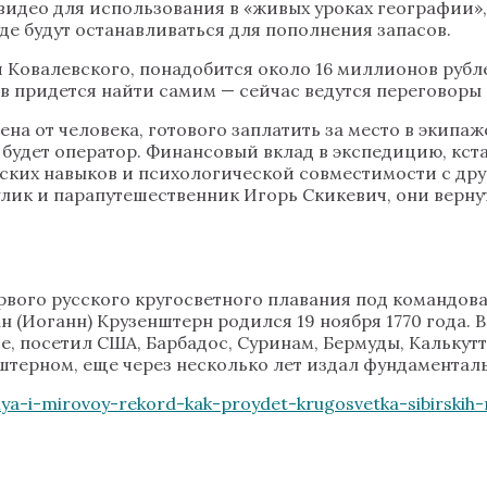
 видео для использования в «живых уроках географии
где будут останавливаться для пополнения запасов.
 Ковалевского, понадобится около 16 миллионов рубл
в придется найти самим — сейчас ведутся переговоры
ена от человека, готового заплатить за место в экипа
 будет оператор. Финансовый вклад в экспедицию, кст
ских навыков и психологической совместимости с дру
ик и парапутешественник Игорь Скикевич, они вернут
вого русского кругосветного плавания под командов
(Иоганн) Крузенштерн родился 19 ноября 1770 года. В
, посетил США, Барбадос, Суринам, Бермуды, Калькутт
штерном, еще через несколько лет издал фундаментал
ya-i-mirovoy-rekord-kak-proydet-krugosvetka-sibirsk