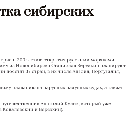
етка сибирских
штерна и 200-летию открытия русскими моряками
изму из Новосибирска Станислав Березкин планируют
 посетят 37 стран, в их числе Англия, Португалия,
ому плаванию на парусных надувных судах, а также
й путешественник Анатолий Кулик, который уже
е Ковалевский и Березкин).