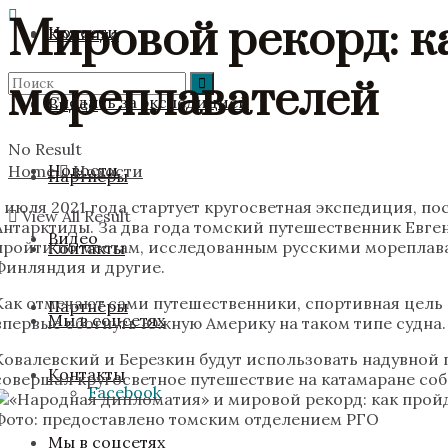
Мировой рекорд: к
Новости
Команда
мореплавателей
Следить за экспедицией
Видео
No Result
Новости
Home
Новости
Партнёры
1 июля 2021 года стартует кругосветная экспедиция, 
View All Result
Антарктиды. За два года томский путешественник Евг
Видео
пройти по местам, исследованным русскими мореплавате
Контакты
Финляндия и другие.
Как отмечают сами путешественники, спортивная цель 
Партнёры
Мы в соцсетях
впервые обогнуть Южную Америку на таком типе судна.
Ковалевский и Березкин будут использовать надувной
Контакты
совершал кругосветное путешествие на катамаране собс
Facebook
Фото: предоставлено томским отделением РГО
Мы в соцсетях