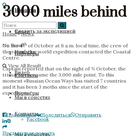
3000 miles behind
Новости
Команда
Следить за экспедицией
Видео
Home
News
th
No Result
On the 4
of October at 8 a.m. local time, the crew of
Новости
the round-the-world expedition contacted the Coastal
Партнёры
Centre.
View All Result
Captain reported that on the night of ¾ October, the
Видео
trimaran overcame the 3,000 mile point. To this
Контакты
moment «Russian Ocean Way» has visited 7 countries
and it has been 3 moths since the start of the
Партнёры
expedition.
Мы в соцсетях
Контакты
Поделиться
Поделиться
Отправить
Facebook
Предыдущая новость
Мы в соцсетях