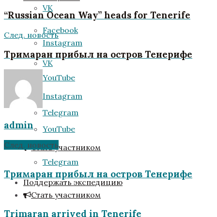
VK
“Russian Ocean Way” heads for Tenerife
Facebook
След. новость
Instagram
Тримаран прибыл на остров Тенерифе
VK
YouTube
Instagram
Telegram
admin
YouTube
След. новость
Стать участником
Telegram
Тримаран прибыл на остров Тенерифе
Поддержать экспедицию
Стать участником
Trimaran arrived in Tenerife