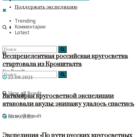
Поддержать экспедицию
Trending
Комментарии
Latest
Беспрецедентная российская кругосветка
стартовала из Кронштадта
No Result
22.09.2021
View All Result
No Result
Катамаран кругосветной экспедиции
атаковали акулы: экипажу удалось спастись
View All Result
06.09.2023
Экспедиция «По пути русских кругосветных