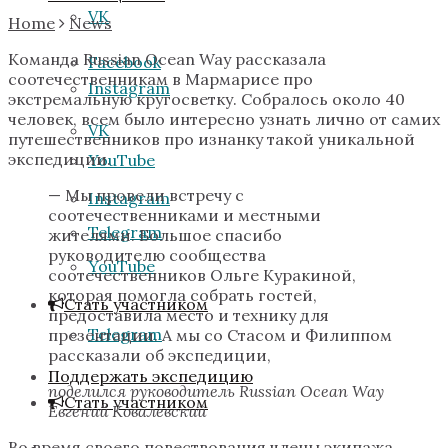
VK
Home
News
Команда Russian Ocean Way рассказала
Facebook
соотечественникам в Мармарисе про
Instagram
экстремальную кругосветку. Собралось около 40
человек, всем было интересно узнать лично от самих
VK
путешественников про изнанку такой уникальной
экспедиции.
YouTube
— Мы провели встречу с
Instagram
соотечественниками и местными
Telegram
жителями. Большое спасибо
руководителю сообщества
YouTube
соотечественников Ольге Куракиной,
которая помогла собрать гостей,
Стать участником
предоставила место и технику для
Telegram
презентации. А мы со Стасом и Филиппом
рассказали об экспедиции,
Поддержать экспедицию
поделился руководитель Russian Ocean Way
Стать участником
Евгений Ковалевский
Во время своего повествования члены экипажа