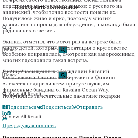
переходили на несколько языков: с русского на
Поддержать экспедицию
анлийский, чтобы точно все гости поняли их.
Получилось живо и ярко, поэтому у многих
появились вопросы для обсуждения, а команда была
рада на них ответить.
Экипаж отметил, что в этот раз на встрече было
много детей, которым презентация о кругосветке
особенно понравилась, смотрели как завороженные,
многих вдохновила такая встреча.
В конце насыщенных обсуждений Евгений
No Result
Ковалевский, Станислав Березкин и Филипп
Алексеев подарили всем присутствующим
фирменные банданы от Russian Ocean Way.
View All Result
No Result
Получились замечательные памятные подарки
Поделиться
Поделиться
Отправить
View All Result
Предыдущая новость
Расширение команды: у Russian Ocean