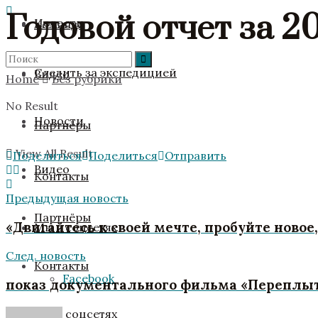
Годовой отчет за 2
Новости
Команда
Следить за экспедицией
Видео
Home
Без рубрики
No Result
Новости
Партнёры
View All Result
Поделиться
Поделиться
Отправить
Видео
Контакты
Предыдущая новость
Партнёры
«‎Двигайтесь к своей мечте, пробуйте нов
Мы в соцсетях
След. новость
Контакты
Facebook
показ документального фильма «Переплыт
Мы в соцсетях