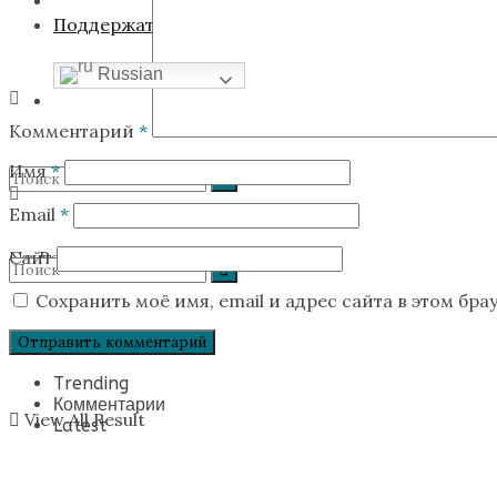
Поддержать экспедицию
Russian
Комментарий
*
Имя
*
Email
*
Сайт
No Result
Сохранить моё имя, email и адрес сайта в этом б
View All Result
No Result
Trending
Комментарии
View All Result
Latest