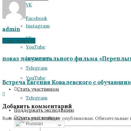
VK
Facebook
Instagram
admin
VK
След. новость
YouTube
показ документального фильма «Переплыт
Instagram
Telegram
YouTube
Встреча Евгения Ковалевского с обучающим
Стать участником
Telegram
Добавить комментарий
Поддержать экспедицию
Стать участником
Ваш адрес email не будет опубликован.
Обязательные
Russian