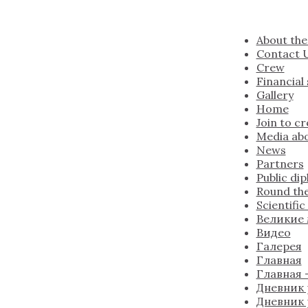
About the
Contact 
Crew
Financial
Gallery
Home
Join to c
Media abo
News
Partners
Public di
Round the
Scientifi
Великие
Видео
Галерея
Главная
Главная —
Дневник 
Дневник 