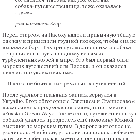
собака-путешественница, тоже оказалась
в деле.
рассказывает Егор
Перед стартом на Пасоку надели привычную тёплую
одежду и прицепили грудной поводок, чтобы она не
выпала за борт. Так три путешественника и собака
отправились в путь по одному из самых
турбулентных морей в мире. Это был первый опыт
морских путешествий для Пасоки, и он оказался
невероятно увлекательным.
Пасока не боится экстремальных путешествий
После удачного плавания экипаж вернулся в
Ушуайю. Егор обговорил с Евгением и Станиславом
возможность продолжения экспедиции вместе с
«Russian Ocean Way». После этого, путешественнику с
собакой удалось преодолеть ещё половину Южной
Америки по морским путям. В дороге животное не
укачивало. Наоборот, у Пасоки появилось любимое
занятие – забегать к кому-то из членов экипажа в