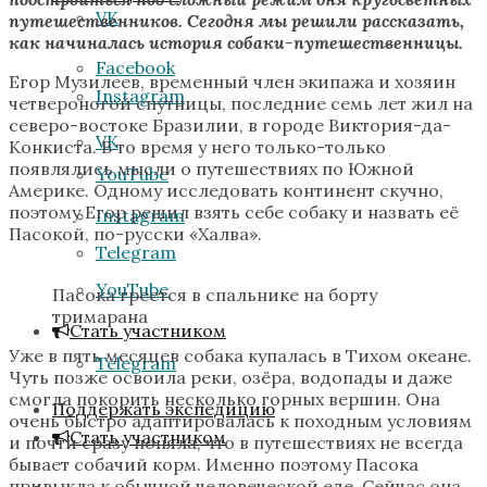
VK
путешественников. Сегодня мы решили рассказать,
как начиналась история собаки-путешественницы.
Facebook
Егор Музилеев, временный член экипажа и хозяин
Instagram
четвероногой спутницы, последние семь лет жил на
северо-востоке Бразилии, в городе Виктория-да-
VK
Конкиста. В то время у него только-только
появлялись мысли о путешествиях по Южной
YouTube
Америке. Одному исследовать континент скучно,
поэтому Егор решил взять себе собаку и назвать её
Instagram
Пасокой, по-русски «Халва».
Telegram
YouTube
Пасока греется в спальнике на борту
тримарана
Стать участником
Уже в пять месяцев собака купалась в Тихом океане.
Telegram
Чуть позже освоила реки, озёра, водопады и даже
смогла покорить несколько горных вершин. Она
Поддержать экспедицию
очень быстро адаптировалась к походным условиям
Стать участником
и почти сразу поняла, что в путешествиях не всегда
бывает собачий корм. Именно поэтому Пасока
привыкла к обычной человеческой еде. Сейчас она