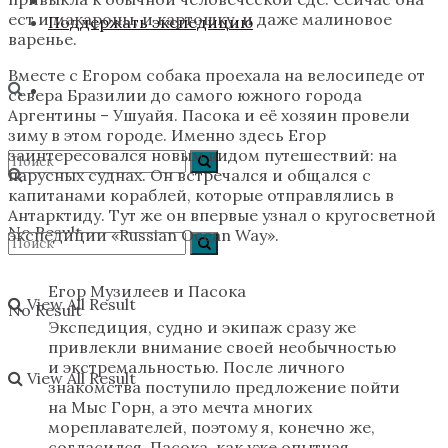
ест и макароны, и картошку, и даже малиновое
Поддержать экспедицию
варенье.
Вместе с Егором собака проехала на велосипеде от
севера Бразилии до самого южного города
Аргентины – Ушуайя. Пасока и её хозяин провели
зиму в этом городе. Именно здесь Егор
заинтересовался новым видом путешествий: на
парусных суднах. Он встречался и общался с
капитанами кораблей, которые отправлялись в
Антарктиду. Тут же он впервые узнал о кругосветной
No Result
экспедиции «Russian Ocean Way».
Егор Музилеев и Пасока
View All Result
No Result
Экспедиция, судно и экипаж сразу же
привлекли внимание своей необычностью
и экстремальностью. После личного
View All Result
знакомства поступило предложение пойти
на Мыс Горн, а это мечта многих
мореплавателей, поэтому я, конечно же,
согласился. Пасока, как уже опытная