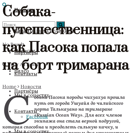
Собака-
Новости
Команда
путешественница:
Следить за экспедицией
Видео
как Пасока попала
No Result
Новости
Партнёры
на борт тримарана
View All Result
Видео
Контакты
Home
Новости
С
Партнёры
Мы в соцсетях
обака Пасока породы чихуахуа прошла
путь от города Ушуайя до чилийского
порта Талькауано на тримаране
Контакты
«
Russian
Ocean
Way
». Для всех членов
Facebook
экипажа она стала верной подругой,
которая способна и преодолеть сильную качку, и
Мы в соцсетях
подстроиться под сложный режим дня кругосветных