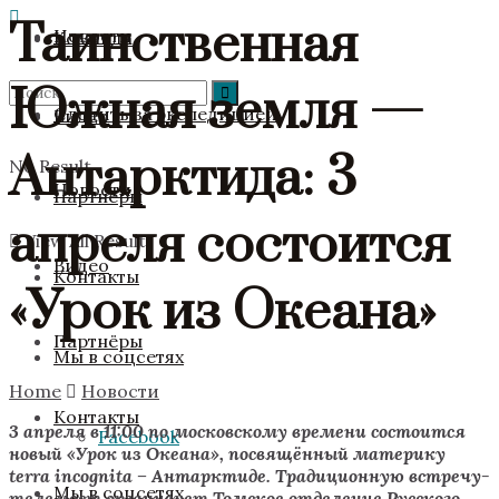
Таинственная
Новости
Команда
Южная земля —
Следить за экспедицией
Видео
Антарктида: 3
No Result
Новости
Партнёры
апреля состоится
View All Result
Видео
Контакты
«Урок из Океана»
Партнёры
Мы в соцсетях
Home
Новости
Контакты
3 апреля в 11:00 по московскому времени состоится
Facebook
новый «Урок из Океана», посвящённый материку
terra incognita – Антарктиде. Традиционную встречу-
Мы в соцсетях
телемост организует Томское отделение Русского