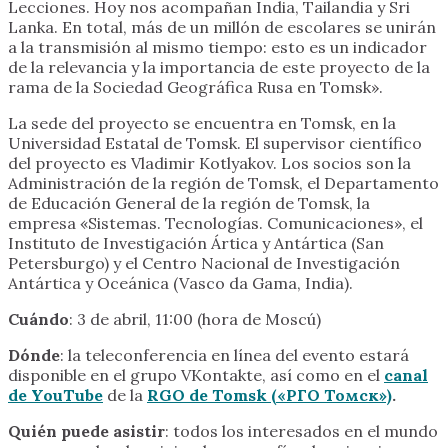
Lecciones. Hoy nos acompañan India, Tailandia y Sri
Lanka. En total, más de un millón de escolares se unirán
a la transmisión al mismo tiempo: esto es un indicador
de la relevancia y la importancia de este proyecto de la
rama de la Sociedad Geográfica Rusa en Tomsk».
La sede del proyecto se encuentra en Tomsk, en la
Universidad Estatal de Tomsk. El supervisor científico
del proyecto es Vladimir Kotlyakov. Los socios son la
Administración de la región de Tomsk, el Departamento
de Educación General de la región de Tomsk, la
empresa «Sistemas. Tecnologías. Comunicaciones», el
Instituto de Investigación Ártica y Antártica (San
Petersburgo) y el Centro Nacional de Investigación
Antártica y Oceánica (Vasco da Gama, India).
Cuándo
: 3 de abril, 11:00 (hora de Moscú)
Dónde
: la teleconferencia en línea del evento estará
disponible en el grupo VKontakte, así como en el
canal
de YouTube
de la
RGO de Tomsk («РГО Томск»)
.
Quién
puede
asistir
: todos los interesados en el mundo