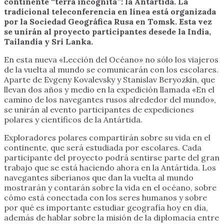
continente “terra incognita”: la Antártida. La
tradicional teleconferencia en línea está organizada
por la Sociedad Geográfica Rusa en Tomsk. Esta vez
se unirán al proyecto participantes desede la India,
Tailandia y Sri Lanka.
En esta nueva «Lección del Océano» no sólo los viajeros
de la vuelta al mundo se comunicarán con los escolares.
Aparte de Evgeny Kovalevsky y Stanislav Beryozkin, que
llevan dos años y medio en la expedición llamada «En el
camino de los navegantes rusos alrededor del mundo»,
se unirán al evento participantes de expediciones
polares y científicos de la Antártida.
Exploradores polares compartirán sobre su vida en el
continente, que será estudiada por escolares. Cada
participante del proyecto podrá sentirse parte del gran
trabajo que se está haciendo ahora en la Antártida. Los
navegantes siberianos que dan la vuelta al mundo
mostrarán y contarán sobre la vida en el océano, sobre
cómo está conectada con los seres humanos y sobre
por qué es importante estudiar geografía hoy en día,
además de hablar sobre la misión de la diplomacia entre