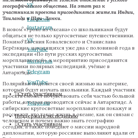
VK
географического общества. На этот раз к
участникам проекта присоединятся жители Индии,
Таиланда и Шри-Ланки.
Facebook
Instagram
В новом «Уроке из Океана» со школьниками будут
общаться не только кругосветные путешественники.
VK
Помимо Евгения Ковалевского и Станислава
Берёзкина, находящихся уже два с половиной года в
YouTube
экспедиции «По пути русских кругосветных
мореплавателей», к мероприятию присоединятся
Instagram
участники полярных экспедиций, учёные в
Telegram
Антарктиде.
YouTube
Полярники поделятся своей жизнью на материке,
который будут изучать школьники. Каждый участник
Стать участником
проекта сможет почувствовать себя частью большой
работы, которая проводится сейчас в Антарктиде. А
Telegram
сибирские кругосветные мореплаватели покажут и
расскажут, что такое жизнь в океане, как он связан с
Поддержать экспедицию
человеком и почему важно знать географию
Стать участником
сегодня, а также поведают о миссии народной
дипломатии, которую россияне выполняют вдали от