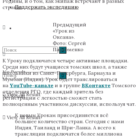
Родины, и о том, как экипаж встречают в разных
Поддержать экспедицию
странах.
Предыдущий
«Урок из
Океана».
Фото: Сергей
Пархоменко
К Уроку подключатся четыре активные площадки.
Среди них будут учащиеся томских школ, а также
No Result
школьники из Санкт-Петербурга, Барнаула и
Мумбаи (Индия). Урок будет транслироваться
на
YouTube-канале
и в группе
ВКонтакте
Томского
отделения РГО, где каждый зритель без
View All Result
No Result
регистрации с легкостью сможет стать
полноценным участником дискуссии, используя чат.
К новым Урокам присоединяется всё
View All Result
большее количество стран. Сегодня с нами
Индия, Таиланд и Шри-Ланка. А всего к
трансляции подключатся более миллиона