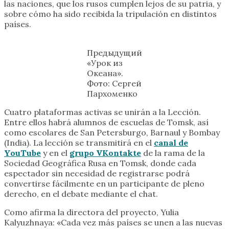
las naciones, que los rusos cumplen lejos de su patria, y
sobre cómo ha sido recibida la tripulación en distintos
países.
Предыдущий
«Урок из
Океана».
Фото: Сергей
Пархоменко
Cuatro plataformas activas se unirán a la Lección.
Entre ellos habrá alumnos de escuelas de Tomsk, así
como escolares de San Petersburgo, Barnaul y Bombay
(India). La lección se transmitirá en el
canal de
YouTube
y en el
grupo VKontakte
de la rama de la
Sociedad Geográfica Rusa en Tomsk, donde cada
espectador sin necesidad de registrarse podrá
convertirse fácilmente en un participante de pleno
derecho, en el debate mediante el chat.
Como afirma la directora del proyecto, Yulia
Kalyuzhnaya: «Cada vez más países se unen a las nuevas