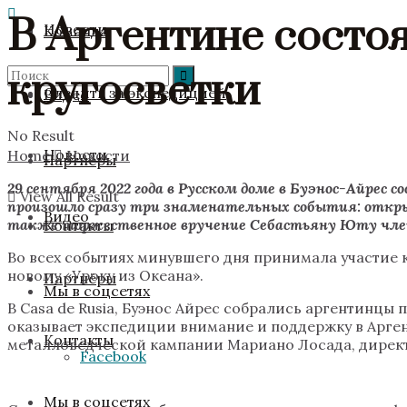
В Аргентине состо
Новости
Команда
кругосветки
Следить за экспедицией
Видео
No Result
Новости
Home
Новости
Партнёры
29 сентября
2022 года в Русском доме в Буэнос-Айрес
View All Result
произошло сразу три знаменательных события: откры
Видео
также торжественное вручение Себастьяну Юту член
Контакты
Во всех событиях минувшего дня принимала участие 
новому «Уроку из Океана».
Партнёры
Мы в соцсетях
В Casa de Rusia, Буэнос Айрес собрались аргентинцы 
оказывает экспедиции внимание и поддержку в Арген
Контакты
металловедческой кампании Мариано Лосада, директ
Facebook
Мы в соцсетях