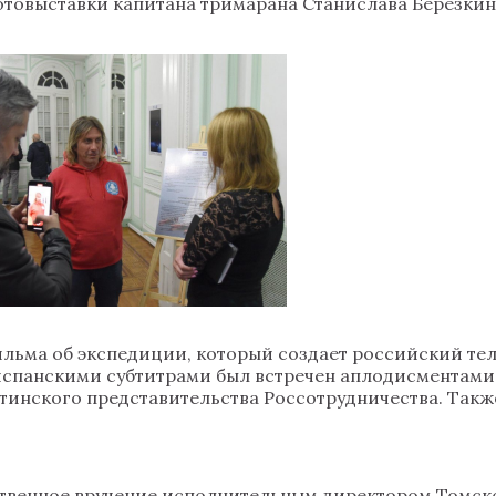
товыставки капитана тримарана Станислава Березкин
льма об экспедиции, который создает российский тел
испанскими субтитрами был встречен аплодисментами.
ентинского представительства Россотрудничества. Так
твенное вручение исполнительным директором Томс