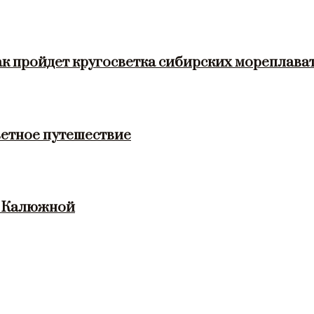
ак пройдет кругосветка сибирских мореплава
етное путешествие
и Калюжной