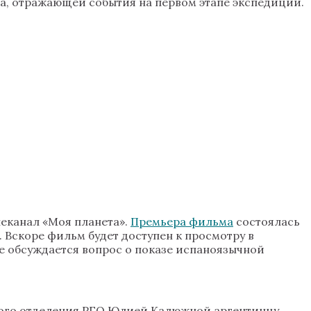
а, отражающей события на первом этапе экспедиции.
еканал «Моя планета».
Премьера фильма
состоялась
 Вскоре фильм будет доступен к просмотру в
же обсуждается вопрос о показе испаноязычной
кого отделения РГО Юлией Калюжной аргентинцу