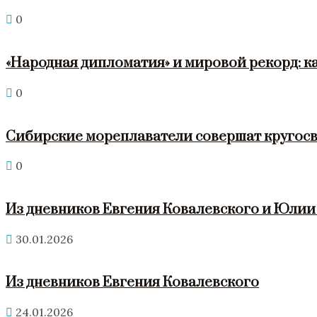
0
«Народная дипломатия» и мировой рекорд: к
0
Сибирские мореплаватели совершат кругосв
0
Из дневников Евгения Ковалевского и Юли
30.01.2026
Из дневников Евгения Ковалевского
24.01.2026