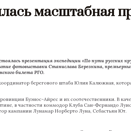
ялась масштабная п
 состоялась презентация экспедиции «По пути русских 
тие фотовыставки Станислава Березкина, премьерный 
ского билета РГО.
координатор берегового штаба Юлия Калюжная, котора
провинции Буэнос-Айрес и их соотечественники. В каче
тине, в частности коммодор Клуба Сан-Фернандо Луис
ор кампании Лунамар Норберто Луна, Себастьян Ют.