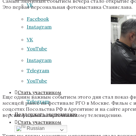
Самым значимым событием вечера стало открытие фо
VK
Это первая персональная фотовыставка Станислава.
Facebook
Instagram
VK
YouTube
Instagram
Telegram
YouTube
Стать участником
Еще одним важным событием этого дня стал показ фи
Telegram
месяцем ранее на фестивале РГО в Москве. Фильм с 
соцсетях Посольства РФ в Аргентине и на сайте арг
Поддержать экспедицию
версии фильма по аргентинскому телевидению.
Стать участником
Russian
Третьим ярким моментом мероприятия стало торжес