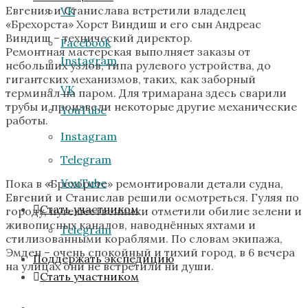
Евгения и Станислава встретили владелец
VK
«Брехорста» Хорст Виндиш и его сын Андреас
Виндиш – технический директор.
Facebook
Ремонтная мастерская выполняет заказы от
Instagram
небольших узлов, типа рулевого устройства, до
гигантских механизмов, таких, как заборный
VK
терминал на паром. Для тримарана здесь сварили
трубы и произвели некоторые другие механические
YouTube
работы.
Instagram
Telegram
YouTube
Пока в «Брехорсте» ремонтировали детали судна,
Евгений и Станислав решили осмотреться. Гуляя по
Стать участником
городу, путешественники отметили обилие зелени и
живописных каналов, наводнённых яхтами и
Telegram
стилизованными кораблями. По словам экипажа,
Эмден – очень спокойный и тихий город, в 6 вечера
Поддержать экспедицию
на улицах они не встретили ни души.
Стать участником