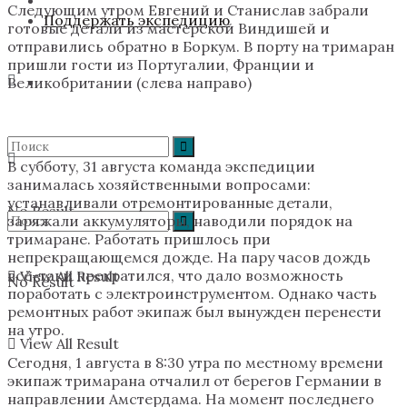
Следующим утром Евгений и Станислав забрали
Поддержать экспедицию
готовые детали из мастерской Виндишей и
отправились обратно в Боркум. В порту на тримаран
пришли гости из Португалии, Франции и
Великобритании (слева направо)
В субботу, 31 августа команда экспедиции
занималась хозяйственными вопросами:
устанавливали отремонтированные детали,
No Result
заряжали аккумуляторы, наводили порядок на
тримаране. Работать пришлось при
непрекращающемся дожде. На пару часов дождь
всё-таки прекратился, что дало возможность
View All Result
No Result
поработать с электроинструментом. Однако часть
ремонтных работ экипаж был вынужден перенести
на утро.
View All Result
Сегодня, 1 августа в 8:30 утра по местному времени
экипаж тримарана отчалил от берегов Германии в
направлении Амстердама. На момент последнего