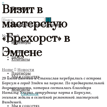
Визит в
Новости
Команда
мастерскую
Следить за экспедицией
Видео
«Брехорст» в
No Result
Новости
Партнёры
Эмдене
View All Result
Видео
Контакты
Home
Новости
Партнёры
Мы в соцсетях
29 июля Евгений и Станислав перебрались с острова
Боркум в город Эмден на пароме. По предварительной
договоренности, которая состоялась благодаря
Контакты
Наталье Ульрих, сотруднице порта в Боркуме,
Facebook
экипаж ждали в семейной ремонтной мастерской
Виндишей.
Мы в соцсетях