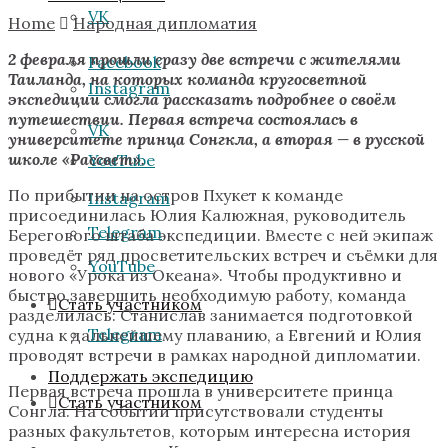
VK
Home
Народная дипломатия
2 февраля прошли сразу две встречи с жителями
Facebook
Таиланда, на которых команда кругосветной
Instagram
экспедиции смогла рассказать подробнее о своём
путешествии. Первая встреча состоялась в
VK
университете принца Сонгкла, а вторая — в русской
школе
«
Рассвет
»
.
YouTube
По прибытии на остров Пхукет к команде
Instagram
присоединилась Юлия Калюжная, руководитель
Telegram
Берегового штаба экспедиции. Вместе с ней экипаж
проведёт ряд просветительских встреч и съёмки для
YouTube
нового «Урока из Океана». Чтобы продуктивно и
быстро завершить необходимую работу, команда
Стать участником
разделилась: Станислав занимается подготовкой
Telegram
судна к дальнейшему плаванию, а Евгений и Юлия
проводят встречи в рамках народной дипломатии.
Поддержать экспедицию
Первая встреча прошла в университете принца
Стать участником
Сонгла. На событии присутствовали студенты
разных факультетов, которым интересна история