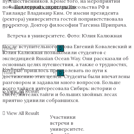
путешественников. Кроме того, на мероприятии
Поддержать экспедицию
побывал второй секретарь Посольства РФ в
Таиланде Владимир Ким. От имени президента
(ректора) университета гостей поприветствовала
проректор, Доктор философии Тагсина Шрипрача.
Встреча в университете. Фото: Юлия Калюжная
После вступительного слова Евгений Ковалевский и
Юлия Калюжная познакомили студентов с
экспедицией Russian Ocean Way. Они рассказали об
основных целях путешествия, а также о трудностях,
No Result
которые пришлось преодолевать по пути к
достижению этих целей. Студенты были впечатлены
разговором и задавали много вопросов. Больше
всего тайцев интересовала Сибирь: истории о
View All Result
No Result
снеге, жителях тайги и больших хвойных лесах
приятно удивили собравшихся.
View All Result
Участники
встречи в
университете.