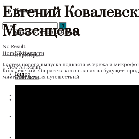
Евгений Ковалевск
Новости
Команда
Мезенцева
Следить за экспедицией
Видео
No Result
Новости
Home
Новости
Партнёры
Гостем нового выпуска подкаста «Сережа и микрофон
View All Result
Ковалевский. Он рассказал о планах на будущее, вро
Видео
многочисленных путешествий.
Контакты
Партнёры
Мы в соцсетях
Контакты
Facebook
Мы в соцсетях