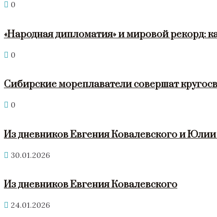
0
«Народная дипломатия» и мировой рекорд: к
0
Сибирские мореплаватели совершат кругосв
0
Из дневников Евгения Ковалевского и Юли
30.01.2026
Из дневников Евгения Ковалевского
24.01.2026