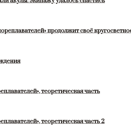
ли акулы: экипажу удалось спастись
мореплавателей» продолжит своё кругосветно
ождения
еплавателей», теоретическая часть
еплавателей», теоретическая часть 2