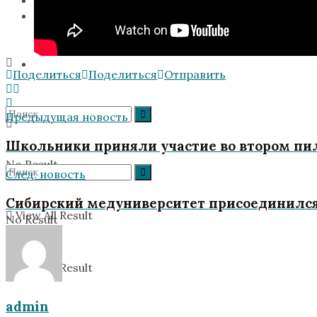
Поддержать экспедицию
Поделиться
Поделиться
Отправить
Предыдущая новость
Школьники приняли участие во втором пил
No Result
След. новость
Сибирский медуниверситет присоединился 
View All Result
No Result
View All Result
admin