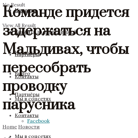
No Result
Команде придется
Новости
Команда
задержаться на
View All Result
Следить за экспедицией
Видео
Мальдивах, чтобы
Новости
Партнёры
пересобрать
Видео
Контакты
проводку
Партнёры
Мы в соцсетях
парусника
Контакты
Facebook
Home
Новости
Мы в соцсетях