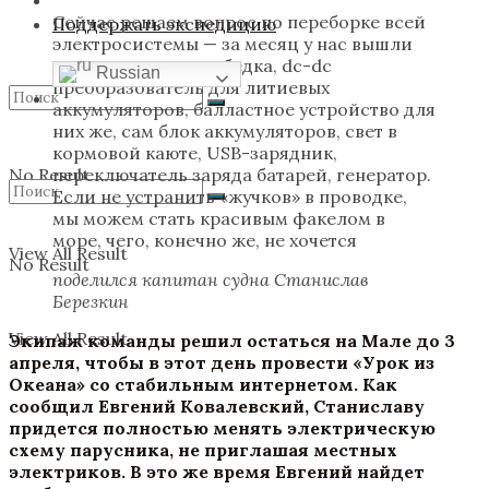
Сейчас решаем вопрос по переборке всей
Поддержать экспедицию
электросистемы — за месяц у нас вышли
из строя электролебедка, dc-dc
Russian
преобразователь для литиевых
аккумуляторов, балластное устройство для
них же, сам блок аккумуляторов, свет в
кормовой каюте, USB-зарядник,
No Result
переключатель заряда батарей, генератор.
Если не устранить «жучков» в проводке,
мы можем стать красивым факелом в
море, чего, конечно же, не хочется
View All Result
No Result
поделился капитан судна Станислав
Березкин
View All Result
Экипаж команды решил остаться на Мале до 3
апреля, чтобы в этот день провести «Урок из
Океана» со стабильным интернетом. Как
сообщил Евгений Ковалевский, Станиславу
придется полностью менять электрическую
схему парусника, не приглашая местных
электриков. В это же время Евгений найдет