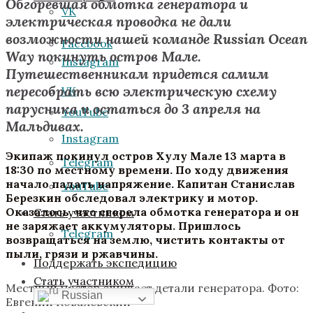
Обгоревшая обмотка генератора и
VK
электрическая проводка не дали
возможности нашей команде Russian Ocean
Facebook
Way покинуть остров Мале.
Instagram
Путешественникам придется самим
пересобрать всю электрическую схему
VK
парусника и остаться до 3 апреля на
YouTube
Мальдивах.
Instagram
Экипаж покинул остров Хулу Мале 13 марта в
Telegram
18:30 по местному времени. По ходу движения
начало падать напряжение. Капитан Станислав
YouTube
Березкин обследовал электрику и мотор.
Оказалось, что сгорела обмотка генератора и он
Стать участником
не заряжает аккумуляторы. Пришлось
Telegram
возвращаться на землю, чистить контакты от
пыли, грязи и ржавчины.
Поддержать экспедицию
Стать участником
Местный мастер очищает детали генератора. Фото:
Russian
Евгений Ковалевский