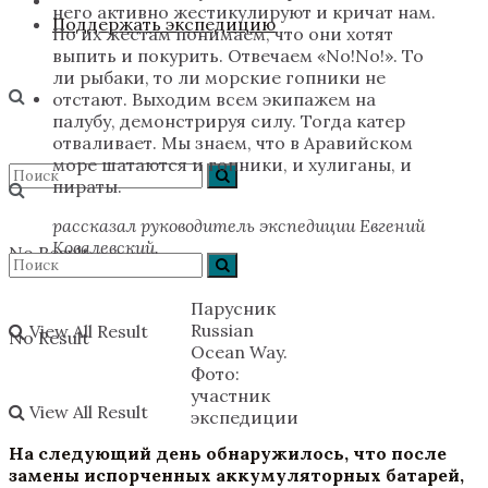
него активно жестикулируют и кричат нам.
Поддержать экспедицию
По их жестам понимаем, что они хотят
выпить и покурить. Отвечаем «No!No!». То
ли рыбаки, то ли морские гопники не
отстают. Выходим всем экипажем на
палубу, демонстрируя силу. Тогда катер
отваливает. Мы знаем, что в Аравийском
море шатаются и гопники, и хулиганы, и
пираты.
рассказал руководитель экспедиции Евгений
Ковалевский.
No Result
Парусник
Russian
View All Result
No Result
Ocean Way.
Фото:
участник
View All Result
экспедиции
На следующий день обнаружилось, что после
замены испорченных аккумуляторных батарей,