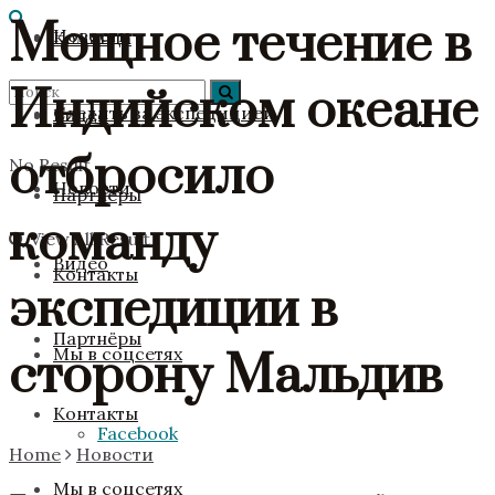
Мощное течение в
Новости
Команда
Индийском океане
Следить за экспедицией
Видео
отбросило
No Result
Новости
Партнёры
команду
View All Result
Видео
Контакты
экспедиции в
Партнёры
Мы в соцсетях
сторону Мальдив
Контакты
Facebook
Home
Новости
Мы в соцсетях