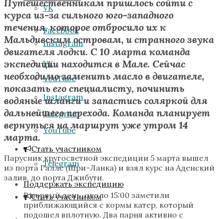
Путешественникам пришлось сойти с
VK
курса из-за сильного юго-западного
течения, которое отбросило их к
Facebook
Мальдивским островам, и странного звука
Instagram
двигателя лодки. С 10 марта команда
экспедиции находится в Мале. Сейчас
VK
необходимо заменить масло в двигателе,
YouTube
показать его специалисту, починить
Instagram
водяные шланги и запастись соляркой для
дальнейшего перехода. Команда планирует
Telegram
вернуться на маршрут уже утром 14
YouTube
марта.
Стать участником
Парусник кругосветной экспедиции 5 марта вышел
Telegram
из порта Галле (Шри-Ланка) и взял курс на Аденский
залив, до порта Джибути.
Поддержать экспедицию
В первый день, около 15:00 заметили
Стать участником
приближающийся с кормы катер, который
подошел вплотную. Два парня активно с