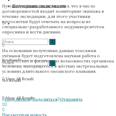
Поддержать экспедицию
Путешественник также отметил, что в число
договоренностей входит мониторинг экипажа в
течение экспедиции, для этого участники
кругосветки будут отвечать на вопросы из
специально-разработанного медуниверситетом
опросника и вести дневник.
На основании полученных данных томскими
учёными будет подготовлена научная работа о
No Result
психических и физических возможностях организма
человека, находящегося в жёстких экстремальных
условиях длительного океанского плавания.
View All Result
No Result
View All Result
Поделиться
Поделиться
Отправить
Предыдущая новость