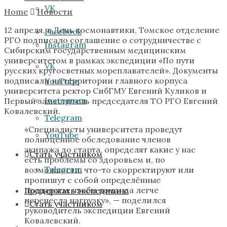
VK
Home
Новости
12 апреля, в День космонавтики, Томское отделение
Facebook
РГО подписало соглашение о сотрудничестве с
Instagram
Сибирским государственным медицинским
университетом в рамках экспедиции «По пути
VK
русских кругосветных мореплавателей». Документы
подписали на территории главного корпуса
YouTube
университета ректор СибГМУ Евгений Куликов и
Instagram
Первый заместитель председателя ТО РГО Евгений
Ковалевский.
Telegram
«Специалисты университета проведут
YouTube
полноценное обследование членов
экипажа до старта, определят какие у нас
Стать участником
есть проблемы со здоровьем и, по
Telegram
возможности, что-то скорректируют или
пропишут с собой определённые
препараты, чтобы команда легче
Поддержать экспедицию
перенесла нагрузку», — поделился
Стать участником
руководитель экспедиции Евгений
Ковалевский.