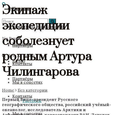
Экипаж
Новости
Команда
экспедиции
Следить за экспедицией
Видео
соболезнует
No Result
Новости
Партнёры
родным Артура
View All Result
Видео
Контакты
Чилингарова
Партнёры
Мы в соцсетях
Home
Без категории
Контакты
Первый Вице-президент Русского
Facebook
географического общества, российский учёный-
океанолог, исследователь Арктики и
Мы в соцсетях
Антарктики, член-корреспондент РАН, Депутат