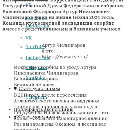
VK
Государственной Думы Федерального собрания
Российской Федерации Артур Николаевич
Чилингаров ушел из жизни 1июня 2024 года.
Facebook
Команда кругосветной экспедиции скорбит
Instagram
вместе с родственниками и близкими ученого
.
VK
Артур Чилингаров.
YouTube
Фото:
https://www.tvc.ru/
Instagram
Искренне скорбим по уходу Артура
Telegram
Николаевича Чилингарова.
YouTube
Великий полярник.
Великий человек.
Стать участником
В 2011 году, после пересечения
Telegram
Атлантического океана на надувном
тримаране, принял нашу команду в
Поддержать экспедицию
Госдуме РФ. На всю жизнь запомнил его
Стать участником
слова: «Океан это планетарное явление.
Раз вы заражены Океаном, я всегда вас
поддержу!»