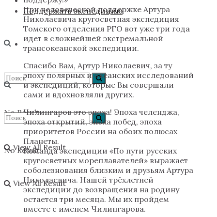
При человеческой поддержке Артура
Поддержать экспедицию
Николаевича кругосветная экспедиция
Томского отделения РГО вот уже три года
идет в сложнейшей экстремальной
трансокеанской экспедиции.
Спасибо Вам, Артур Николаевич, за ту
эпоху полярных и океанских исследований
и экспедиций, которые Вы совершали
сами и вдохновляли других.
Чилингаров это эпоха! Эпоха челенджа,
No Result
эпоха открытий, эпоха побед, эпоха
приоритетов России на обоих полюсах
Планеты.
View All Result
No Result
Команда экспедиции «По пути русских
кругосветных мореплавателей» выражает
соболезнования близким и друзьям Артура
Николаевича. Нашей трёхлетней
View All Result
экспедиции до возвращения на родину
остается три месяца. Мы их пройдем
вместе с именем Чилингарова.