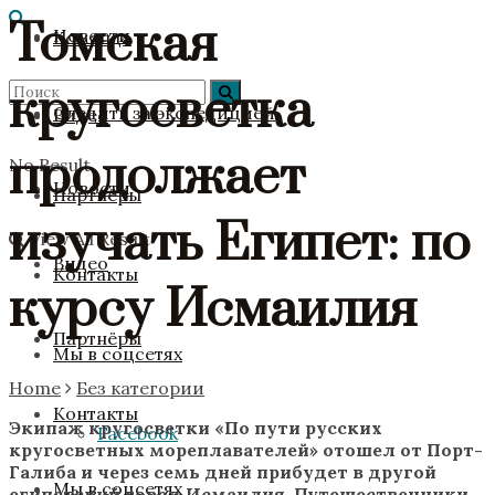
Томская
Новости
Команда
кругосветка
Следить за экспедицией
Видео
продолжает
No Result
Новости
Партнёры
изучать Египет: по
View All Result
Видео
Контакты
курсу Исмаилия
Партнёры
Мы в соцсетях
Home
Без категории
Контакты
Экипаж кругосветки «По пути русских
Facebook
кругосветных мореплавателей» отошел от Порт-
Галиба и через семь дней прибудет в другой
Мы в соцсетях
египетский город Исмаилия. Путешественники