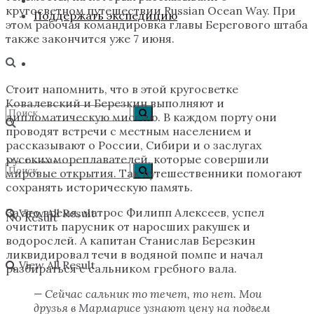
кругосветном путешествии Russian Ocean Way. При
Поддержать экспедицию
этом рабочая командировка главы Берегового штаба
также закончится уже 7 июня.
Стоит напомнить, что в этой кругосветке
Ковалевский и Березкин выполняют и
дипломатическую миссию. В каждом порту они
проводят встречи с местным населением и
рассказывают о России, Сибири и о заслугах
русских мореплавателей, которые совершили
No Result
мировые открытия. Так путешественники помогают
сохранять историческую память.
За это время, матрос Филипп Алексеев, успел
View All Result
No Result
очистить парусник от наросших ракушек и
водорослей. А капитан Станислав Березкин
ликвидировал течи в водяной помпе и начал
View All Result
разбираться с сальником гребного вала.
— Сейчас сальник то течет, то нет. Мои
друзья в Мармарисе узнают цену на подъем