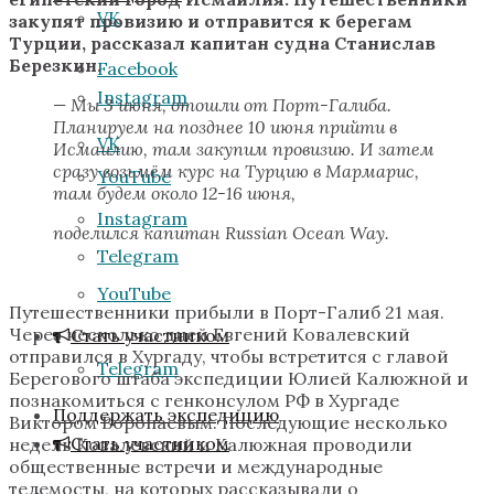
VK
закупят провизию и отправится к берегам
Турции, рассказал капитан судна Станислав
Березкин.
Facebook
Instagram
— Мы 3 июня, отошли от Порт-Галиба.
Планируем на позднее 10 июня прийти в
VK
Исмаилию, там закупим провизию. И затем
сразу возьмём курс на Турцию в Мармарис,
YouTube
там будем около 12-16 июня,
Instagram
поделился капитан Russian Ocean Way.
Telegram
YouTube
Путешественники прибыли в Порт-Галиб 21 мая.
Через несколько дней Евгений Ковалевский
Стать участником
отправился в Хургаду, чтобы встретится с главой
Telegram
Берегового штаба экспедиции Юлией Калюжной и
познакомиться с генконсулом РФ в Хургаде
Поддержать экспедицию
Виктором Воропаевым. Последующие несколько
Стать участником
недель Ковалевский и Калюжная проводили
общественные встречи и международные
телемосты, на которых рассказывали о