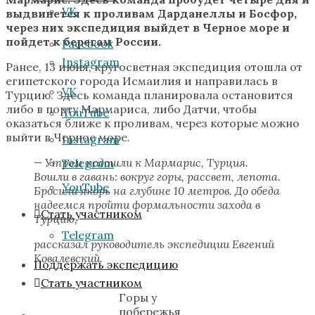
VK
выдвинется к проливам Дарданеллы и Босфор,
через них экспедиция выйдет в Черное море и
пойдет к берегам России.
Facebook
Instagram
Ранее, 13 июня, кругосветная экспедиция отошла от
египетского города Исмаилия и направилась в
VK
Турцию. Здесь команда планировала остановится
либо в порту Мармариса, либо Датчи, чтобы
YouTube
оказаться ближе к проливам, через которые можно
выйти в Черное море.
Instagram
— Утром подошли к Мармарис, Турция.
Telegram
Вошли в гавань: вокруг горы, рассвет, лепота.
YouTube
Бросили якорь на глубине 10 метров. До обеда
надеемся пройти формальности захода в
Стать участником
Турцию,
Telegram
рассказал руководитель экспедиции Евгений
Ковалевский.
Поддержать экспедицию
Стать участником
Горы у
побережья