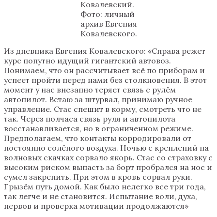
Ковалевский.
Фото: личный
архив Евгения
Ковалевского.
Из дневника Евгения Ковалевского: «Справа режет
курс попутно идущий гигантский автовоз.
Понимаем, что он рассчитывает всё по приборам и
успеет пройти перед нами без столкновения. В этот
момент у нас внезапно теряет связь с рулём
автопилот. Встаю за штурвал, принимаю ручное
управление. Стас спешит в корму, смотреть что не
так. Через полчаса связь руля и автопилота
восстанавливается, но в ограниченном режиме.
Предполагаем, что контакты корродировали от
постоянно солёного воздуха. Ночью с креплений на
волновых скачках сорвало якорь. Стас со страховку с
высоким риском выпасть за борт пробрался на нос и
сумел закрепить. При этом в кровь сорвал руки.
Грызём путь домой. Как было нелегко все три года,
так легче и не становится. Испытание воли, духа,
нервов и проверка мотивации продолжаются»