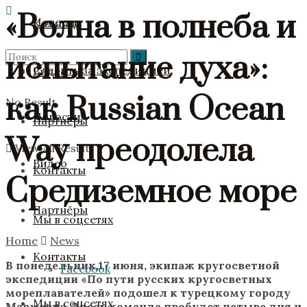
«Волна в полнеба и
Новости
Команда
испытание духа»:
Следить за экспедицией
Видео
как Russian Ocean
No Result
Новости
Партнёры
Way преодолела
View All Result
Видео
Контакты
Средиземное море
Партнёры
Мы в соцсетях
Home
News
Контакты
В понедельник,17 июня, экипаж кругосветной
Facebook
экспедиции «По пути русских кругосветных
мореплавателей» подошел к турецкому городу
Мы в соцсетях
Мармарис. Здесь команда пробудет четыре дня и