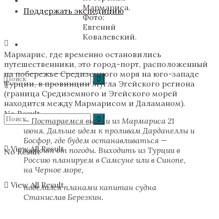
Мармариса.
Поддержать экспедицию
Фото:
Евгений
Ковалевский.
Мармарис, где временно остановились
путешественники, это город-порт, расположенный
на побережье Средиземного моря на юго-западе
Турции, в провинции Мугла Эгейского региона
(граница Средиземного и Эгейского морей
находится между Мармарисом и Даламаном).
No Result
— Постараемся выйти из Мармариса 21
июня. Дальше идем к проливам Дарданеллы и
Босфор, где будем останавливаться —
View All Result
зависит от погоды. Выходить из Турции в
No Result
Россию планируем в Самсуне или в Синопе,
на Черное море,
View All Result
поделился планами капитан судна
Станислав Березкин.