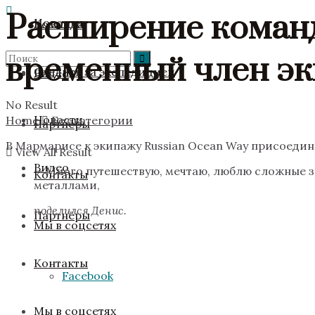
Расширение команд
Новости
Команда
временный член эк
Следить за экспедицией
Видео
No Result
Новости
Home
Без категории
Партнёры
В Мармарисе к экипажу Russian Ocean Way присоедин
View All Result
Видео
— Много путешествую, мечтаю, люблю сложные з
Контакты
металлами,
поделился Денис.
Партнёры
Мы в соцсетях
Контакты
Facebook
Мы в соцсетях