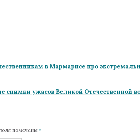
ечественникам в Мармарисе про экстремаль
е снимки ужасов Великой Отечественной в
 поля помечены
*