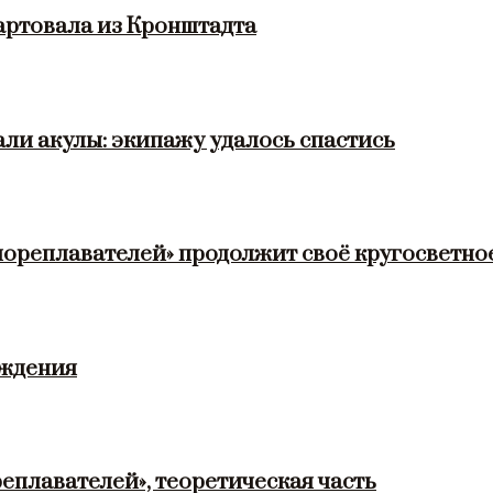
артовала из Кронштадта
ли акулы: экипажу удалось спастись
мореплавателей» продолжит своё кругосветно
ождения
еплавателей», теоретическая часть