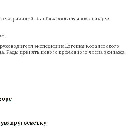
ил заграницей. А сейчас является владельцем
ие.
з руководителя экспедиции Евгения Ковалевского,
а. Рады принять нового временного члена экипажа.
море
ную кругосветку