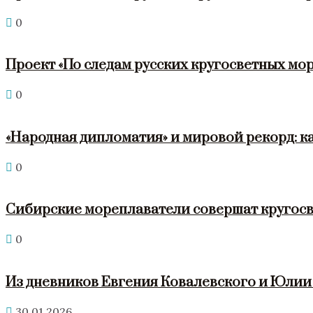
0
Проект «По следам русских кругосветных мор
0
«Народная дипломатия» и мировой рекорд: к
0
Сибирские мореплаватели совершат кругосв
0
Из дневников Евгения Ковалевского и Юли
30.01.2026