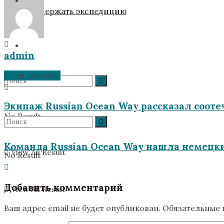
Поддержать экспедицию
admin
След. новость
Экипаж Russian Ocean Way рассказал соот
No Result
Команда Russian Ocean Way нашла немецки
View All Result
No Result
Добавить комментарий
View All Result
Ваш адрес email не будет опубликован.
Обязательные