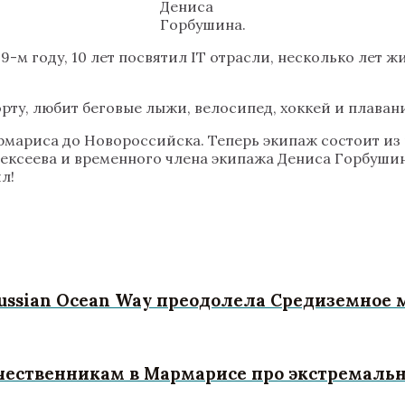
Дениса
Горбушина.
-м году, 10 лет посвятил IT отрасли, несколько лет ж
рту, любит беговые лыжи, велосипед, хоккей и плаван
Мармариса до Новороссийска. Теперь экипаж состоит и
ексеева и временного члена экипажа Дениса Горбушин
л!
Russian Ocean Way преодолела Средиземное 
ечественникам в Мармарисе про экстремаль