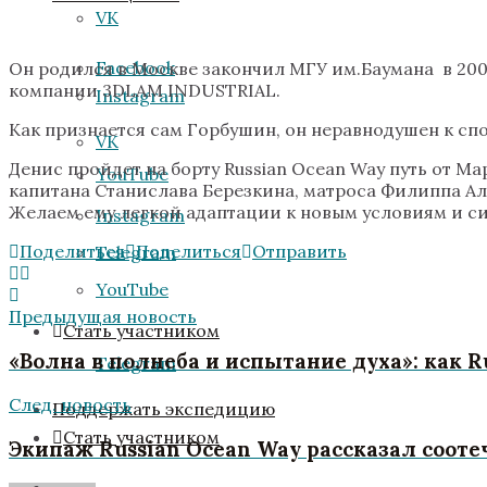
VK
Facebook
Он родился в Москве закончил МГУ им.Баумана в 2009
компании 3DLAM INDUSTRIAL.
Instagram
Как признается сам Горбушин, он неравнодушен к спо
VK
Денис пройдет на борту Russian Ocean Way путь от 
YouTube
капитана Станислава Березкина, матроса Филиппа Ал
Желаем ему легкой адаптации к новым условиям и си
Instagram
Поделиться
Поделиться
Отправить
Telegram
YouTube
Предыдущая новость
Стать участником
«Волна в полнеба и испытание духа»: как 
Telegram
След. новость
Поддержать экспедицию
Стать участником
Экипаж Russian Ocean Way рассказал соот